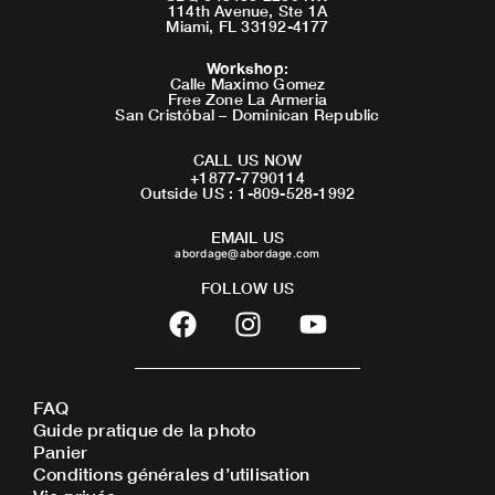
114th Avenue, Ste 1A
Miami, FL 33192-4177
Workshop
:
Calle Maximo Gomez
Free Zone La Armeria
San Cristóbal – Dominican Republic
CALL US NOW
+1877-7790114
Outside US : 1-809-528-1992
EMAIL US
abordage@abordage.com
FOLLOW US
F
I
Y
a
n
o
c
s
u
e
t
t
FAQ
b
a
u
Guide pratique de la photo
o
g
b
Panier
o
r
e
Conditions générales d’utilisation