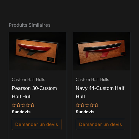
Produits Similaires
Custom Half Hulls
Custom Half Hulls
Pearson 30-Custom
Navy 44-Custom Half
Half Hull
Hull
Note
Note
Sur devis
Sur devis
0
0
sur
sur
5
5
Demander un devis
Demander un devis