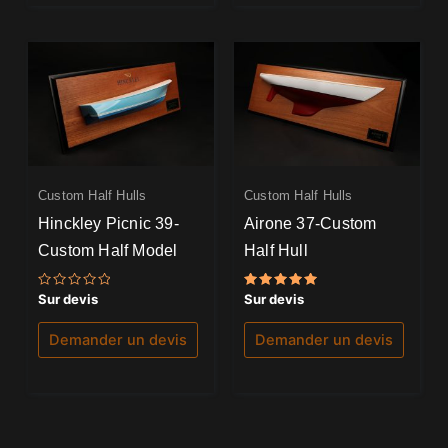
Custom Half Hulls
Custom Half Hulls
Hinckley Picnic 39-
Airone 37-Custom
Custom Half Model
Half Hull
Note
Note
Sur devis
Sur devis
0
5.00
sur
sur 5
5
Demander un devis
Demander un devis