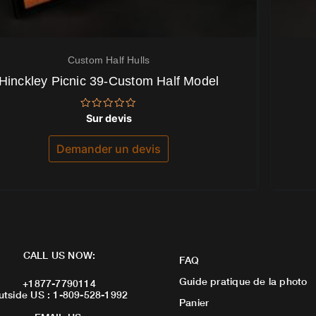
Custom Half Hulls
Hinckley Picnic 39-Custom Half Model
Note
Sur devis
0
sur
5
Demander un devis
CALL US NOW:
FAQ
Guide pratique de la photo
+1877-7790114
utside US : 1-809-528-1992
Panier