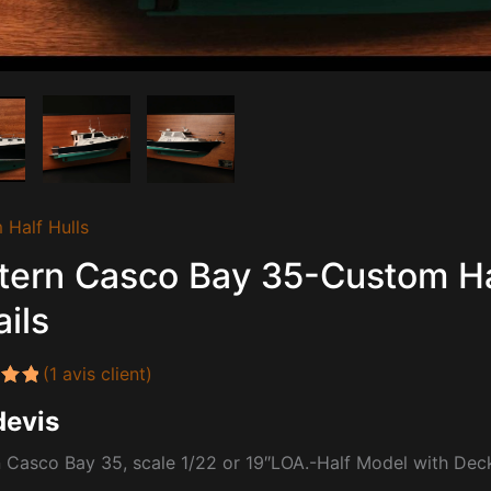
 Half Hulls
tern Casco Bay 35-Custom Ha
ails
(
1
avis client)
.00
devis
sur
on
 Casco Bay 35, scale 1/22 or 19″LOA.-Half Model with Deck