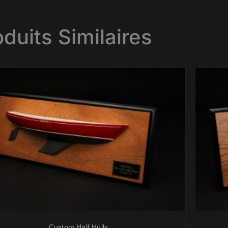
oduits Similaires
Custom Half Hulls