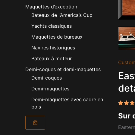
Maquettes d’exception
Bateaux de l’America’s Cup
Yachts classiques
Maquettes de bureaux
Navires historiques
Bateaux à moteur
Custom
Demi-coques et demi-maquettes
Eas
Demi-coques
det
Demi-maquettes
Demi-maquettes avec cadre en
bois
Noté
1
5
Sur 
sur 5
basé 
notati
Eastern
client