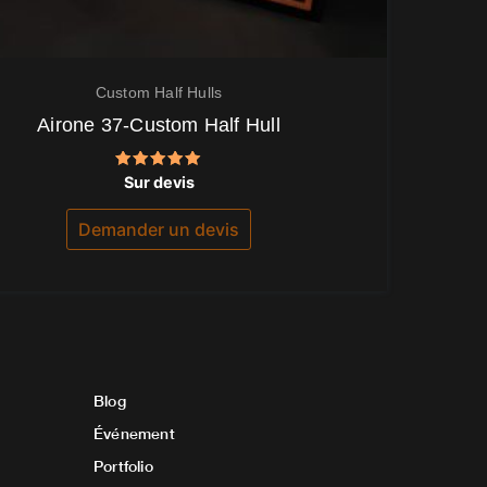
Custom Half Hulls
Airone 37-Custom Half Hull
Note
Sur devis
5.00
sur 5
Demander un devis
Blog
Événement
Portfolio