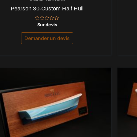
Pearson 30-Custom Half Hull
Note
Sur devis
0
sur
5
Demander un devis