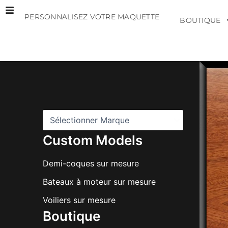
Aller
PERSONNALISEZ VOTRE MAQUETTE
au
BOUTIQUE
contenu
M
a
r
q
u
e
s
Custom Models
Demi-coques sur mesure
Bateaux à moteur sur mesure
Voiliers sur mesure
Boutique