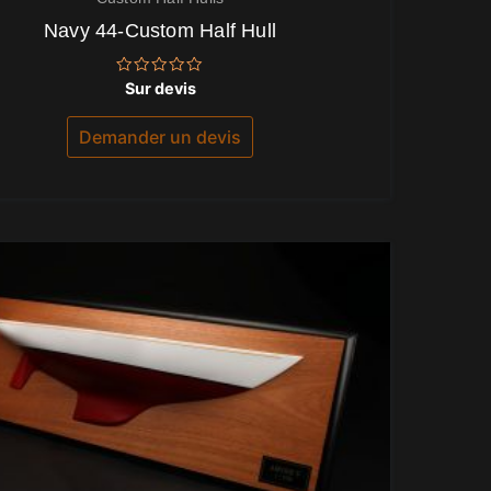
Navy 44-Custom Half Hull
Note
Sur devis
0
sur
5
Demander un devis