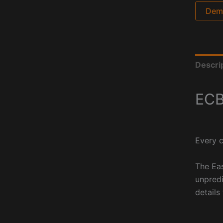
Dema
Descri
ECB
Every c
The Eas
unpredi
details