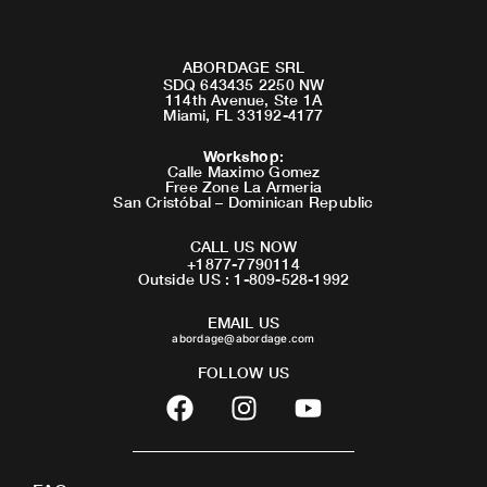
ABORDAGE SRL
SDQ 643435 2250 NW
114th Avenue, Ste 1A
Miami, FL 33192-4177
Workshop
:
Calle Maximo Gomez
Free Zone La Armeria
San Cristóbal – Dominican Republic
CALL US NOW
+1877-7790114
Outside US : 1-809-528-1992
EMAIL US
abordage@abordage.com
FOLLOW US
F
I
Y
a
n
o
c
s
u
e
t
t