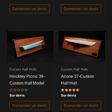
0
0
sur
sur
5
5
Demander un devis
Demander un devis
Custom Half Hulls
Custom Half Hulls
Hinckley Picnic 39-
Airone 37-Custom
Custom Half Model
Half Hull
Note
Note
Sur devis
Sur devis
0
5.00
sur
sur 5
5
Demander un devis
Demander un devis