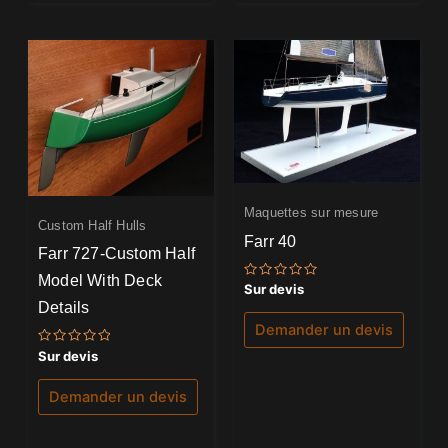
Maquettes sur mesure
Custom Half Hulls
Farr 40
Farr 727-Custom Half
Model With Deck
Note
Sur devis
0
Details
sur
5
Demander un devis
Note
Sur devis
0
sur
5
Demander un devis