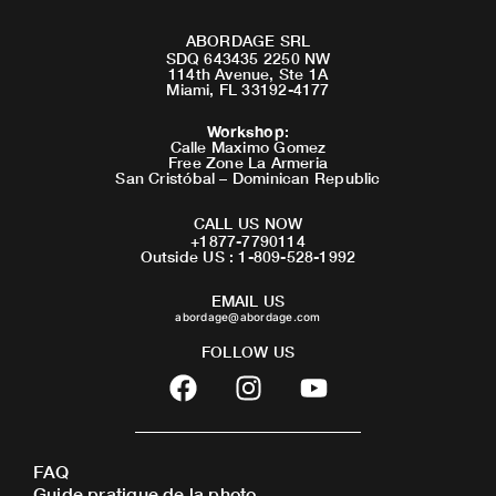
ABORDAGE SRL
SDQ 643435 2250 NW
114th Avenue, Ste 1A
Miami, FL 33192-4177
Workshop
:
Calle Maximo Gomez
Free Zone La Armeria
San Cristóbal – Dominican Republic
CALL US NOW
+1877-7790114
Outside US : 1-809-528-1992
EMAIL US
abordage@abordage.com
FOLLOW US
F
I
Y
a
n
o
c
s
u
e
t
t
FAQ
b
a
u
Guide pratique de la photo