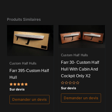
Produits Similaires
Custom Half Hulls
Farr 30- Custom Half
Custom Half Hulls
Hull With Cabin And
Farr 395-Custom Half
Cockpit Only X2
Hull
Note
Sur devis
Note
Sur devis
0
5.00
sur
sur 5
5
Demander un devis
Demander un devis