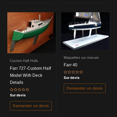
Maquettes sur mesure
Custom Half Hulls
Farr 40
Farr 727-Custom Half
Model With Deck
Note
Sur devis
0
Details
sur
5
Demander un devis
Note
Sur devis
0
sur
5
Demander un devis