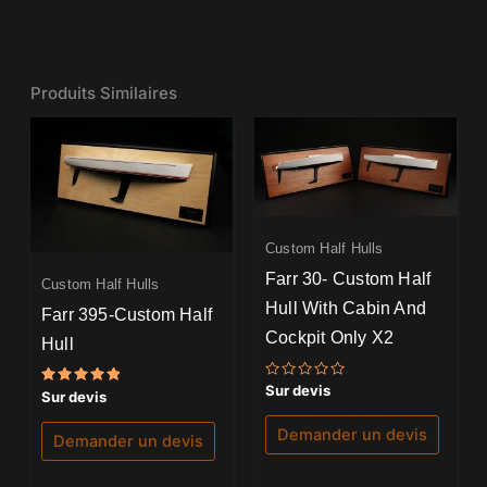
Produits Similaires
Custom Half Hulls
Farr 30- Custom Half
Custom Half Hulls
Hull With Cabin And
Farr 395-Custom Half
Cockpit Only X2
Hull
Note
Sur devis
Note
Sur devis
0
5.00
sur
sur 5
5
Demander un devis
Demander un devis