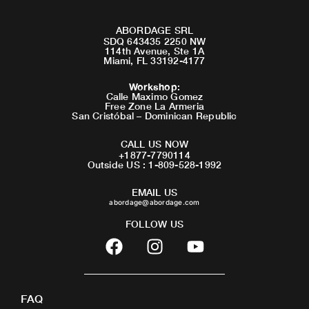
ABORDAGE SRL
SDQ 643435 2250 NW
114th Avenue, Ste 1A
Miami, FL 33192-4177
Workshop
:
Calle Maximo Gomez
Free Zone La Armeria
San Cristóbal – Dominican Republic
CALL US NOW
+1877-7790114
Outside US : 1-809-528-1992
EMAIL US
abordage@abordage.com
FOLLOW US
F
I
Y
a
n
o
c
s
u
e
t
t
FAQ
b
a
u