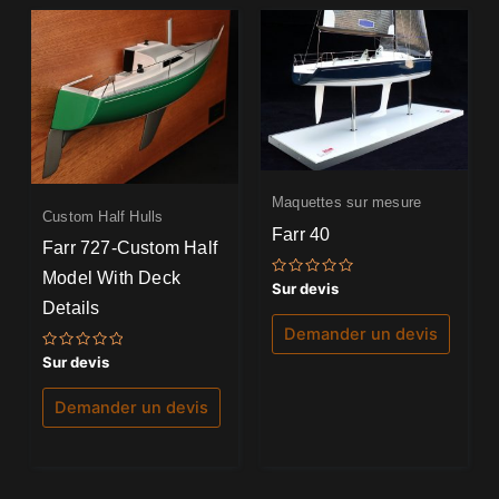
Maquettes sur mesure
Custom Half Hulls
Farr 40
Farr 727-Custom Half
Model With Deck
Note
Sur devis
0
Details
sur
5
Demander un devis
Note
Sur devis
0
sur
5
Demander un devis