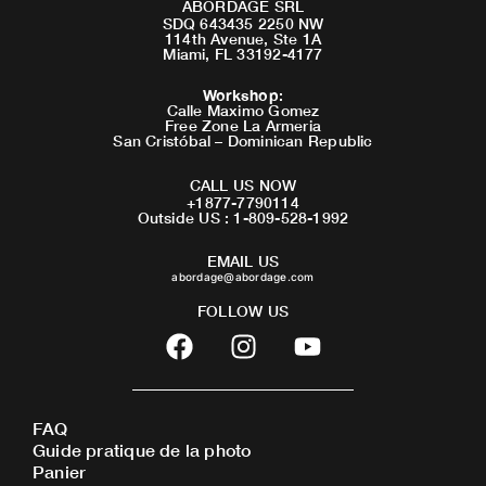
ABORDAGE SRL
SDQ 643435 2250 NW
114th Avenue, Ste 1A
Miami, FL 33192-4177
Workshop
:
Calle Maximo Gomez
Free Zone La Armeria
San Cristóbal – Dominican Republic
CALL US NOW
+1877-7790114
Outside US : 1-809-528-1992
EMAIL US
abordage@abordage.com
FOLLOW US
F
I
Y
a
n
o
c
s
u
e
t
t
FAQ
b
a
u
Guide pratique de la photo
o
g
b
Panier