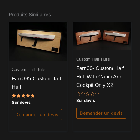
Produits Similaires
Custom Half Hulls
Farr 30- Custom Half
Custom Half Hulls
Hull With Cabin And
Farr 395-Custom Half
Cockpit Only X2
Hull
Note
Sur devis
Note
Sur devis
0
5.00
sur
sur 5
5
Demander un devis
Demander un devis