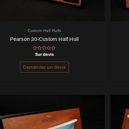
Custom Half Hulls
Pearson 30-Custom Half Hull
Note
Sur devis
0
sur
5
Demander un devis