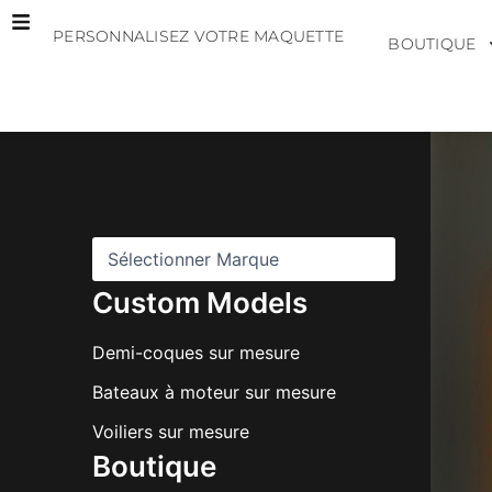
Aller
PERSONNALISEZ VOTRE MAQUETTE
au
BOUTIQUE
contenu
M
a
r
q
u
e
s
Custom Models
Demi-coques sur mesure
Bateaux à moteur sur mesure
Voiliers sur mesure
Boutique