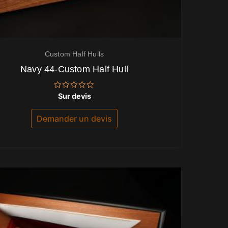
Custom Half Hulls
Navy 44-Custom Half Hull
Note
Sur devis
0
sur
5
Demander un devis