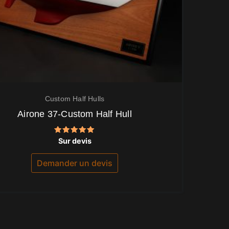
Custom Half Hulls
Airone 37-Custom Half Hull
Note
Sur devis
5.00
sur 5
Demander un devis