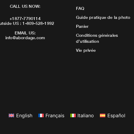
CALL US NOW:
FAQ
Guide pratique de la photo
+1877-7790114
utside US : 1-809-528-1992
Panier
EMAIL US:
Conditions générales
info@abordage.com
d’utilisation
Vie privée
English
Français
Italiano
Español