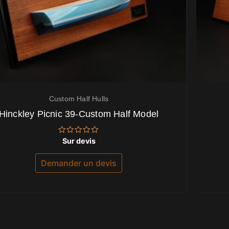
Custom Half Hulls
Hinckley Picnic 39-Custom Half Model
Note
Sur devis
0
sur
5
Demander un devis