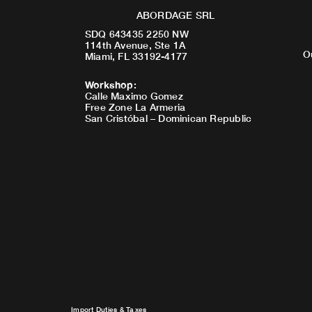
ABORDAGE SRL
SDQ 643435 2250 NW
114th Avenue, Ste 1A
O
Miami, FL 33192-4177
Workshop
:
Calle Maximo Gomez
Free Zone La Armeria
San Cristóbal – Dominican Republic
Import Duties & Taxes