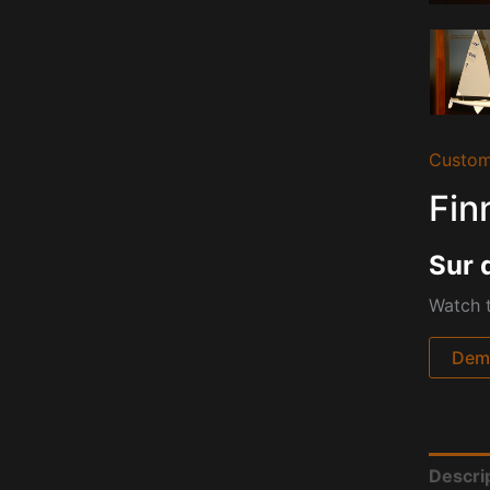
Custom
Fin
Sur 
Watch t
Dema
Descri