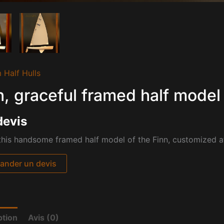
 Half Hulls
n, graceful framed half model
devis
his handsome framed half model of the Finn, customized at
nder un devis
ption
Avis (0)