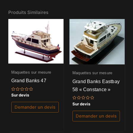
Produits Similaires
Maquettes sur mesure
Maquettes sur mesure
Grand Banks 47
Grand Banks Eastbay
58 « Constance »
Note
Sur devis
0
sur
Note
Sur devis
5
Demander un devis
0
sur
5
Demander un devis