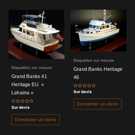
Maquettes sur mesure
Maquettes sur mesure
Grand Banks Heritage
Grand Banks 41
46
Heritage EU »
Note
Sur devis
Lahaina »
0
sur
5
Demander un devis
Note
Sur devis
0
sur
5
Demander un devis