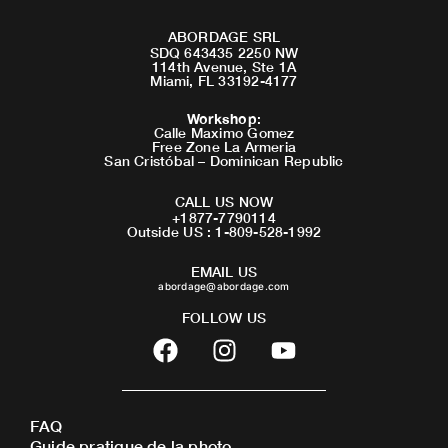
ABORDAGE SRL
SDQ 643435 2250 NW
114th Avenue, Ste 1A
Miami, FL 33192-4177
Workshop
:
Calle Maximo Gomez
Free Zone La Armeria
San Cristóbal – Dominican Republic
CALL US NOW
+1877-7790114
Outside US : 1-809-528-1992
EMAIL US
abordage@abordage.com
FOLLOW US
F
I
Y
a
n
o
c
s
u
e
t
t
FAQ
b
a
u
Guide pratique de la photo