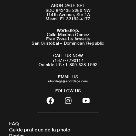
ABORDAGE SRL
SDQ 643435 2250 NW
114th Avenue, Ste 1A
Miami, FL 33192-4177
Workshop
:
Calle Maximo Gomez
Free Zone La Armeria
San Cristóbal – Dominican Republic
CALL US NOW
+1877-7790114
Outside US : 1-809-528-1992
EMAIL US
abordage@abordage.com
FOLLOW US
F
I
Y
a
n
o
c
s
u
e
t
t
FAQ
b
a
u
Guide pratique de la photo
o
g
b
Panier