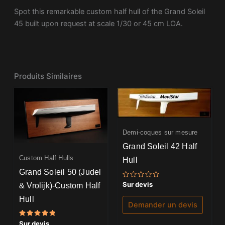
Spot this remarkable custom half hull of the Grand Soleil
45 built upon request at scale 1/30 or 45 cm LOA.
Produits Similaires
Demi-coques sur mesure
Grand Soleil 42 Half
Custom Half Hulls
Hull
Grand Soleil 50 (Judel
Note
Sur devis
& Vrolijk)-Custom Half
0
sur
Hull
5
Demander un devis
Note
Sur devis