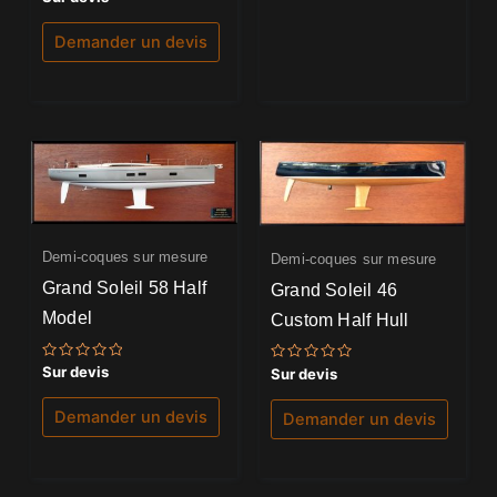
5.00
sur 5
Demander un devis
Demi-coques sur mesure
Demi-coques sur mesure
Grand Soleil 58 Half
Grand Soleil 46
Model
Custom Half Hull
Note
Sur devis
Note
Sur devis
0
0
sur
sur
5
5
Demander un devis
Demander un devis