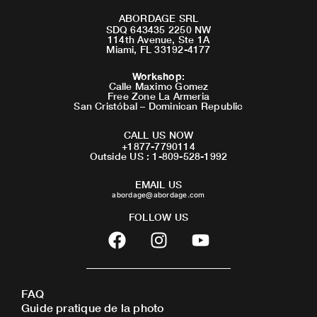
ABORDAGE SRL
SDQ 643435 2250 NW
114th Avenue, Ste 1A
Miami, FL 33192-4177
Workshop
:
Calle Maximo Gomez
Free Zone La Armeria
San Cristóbal – Dominican Republic
CALL US NOW
+1877-7790114
Outside US : 1-809-528-1992
EMAIL US
abordage@abordage.com
FOLLOW US
F
I
Y
a
n
o
c
s
u
e
t
t
FAQ
b
a
u
Guide pratique de la photo