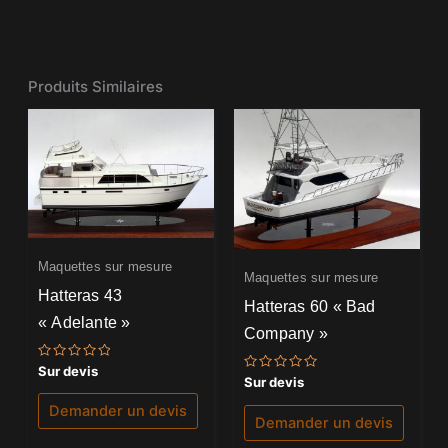
Produits Similaires
Maquettes sur mesure
Maquettes sur mesure
Hatteras 43
Hatteras 60 « Bad
« Adelante »
Company »
Note
Sur devis
Note
0
Sur devis
0
sur
sur
5
Demander un devis
5
Demander un devis