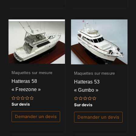
Maquettes sur mesure
Maquettes sur mesure
Hatteras 58
Hatteras 53
« Freezone »
« Gumbo »
Note
Sur devis
Note
Sur devis
0
0
sur
sur
5
5
Demander un devis
Demander un devis