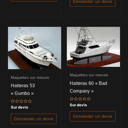
Demander un devis
Maquettes sur mesure
Maquettes sur mesure
Hatteras 60 « Bad
Hatteras 53
Company »
« Gumbo »
Note
Sur devis
Note
Sur devis
0
0
sur
sur
5
Demander un devis
5
Demander un devis