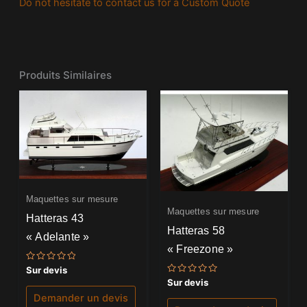
Do not hesitate to contact us for a Custom Quote
Produits Similaires
Maquettes sur mesure
Maquettes sur mesure
Hatteras 43
Hatteras 58
« Adelante »
« Freezone »
Note
Sur devis
0
Note
Sur devis
sur
0
5
Demander un devis
sur
5