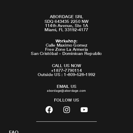
ABORDAGE SRL
SDQ 643435 2250 NW
114th Avenue, Ste 1A
Miami, FL 33192-4177
Workshop
:
Calle Maximo Gomez
Free Zone La Armeria
San Cristóbal – Dominican Republic
CALL US NOW
+1877-7790114
Outside US : 1-809-528-1992
EMAIL US
abordage@abordage.com
FOLLOW US
F
I
Y
a
n
o
c
s
u
e
t
t
FAQ