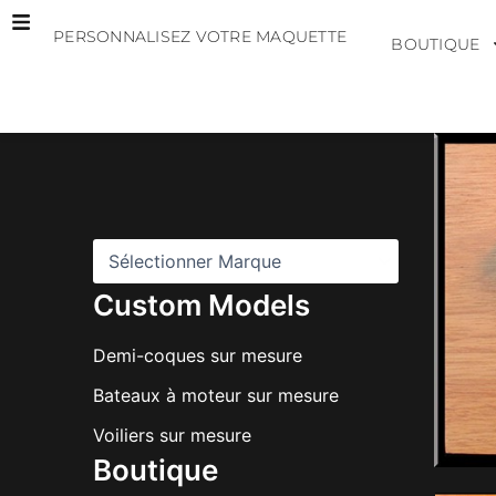
Aller
PERSONNALISEZ VOTRE MAQUETTE
au
BOUTIQUE
contenu
M
a
r
q
u
e
s
Custom Models
Demi-coques sur mesure
Bateaux à moteur sur mesure
Voiliers sur mesure
Boutique