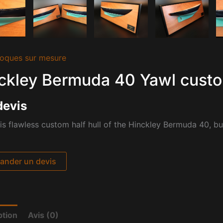
oques sur mesure
ckley Bermuda 40 Yawl custom 
devis
is flawless custom half hull of the Hinckley Bermuda 40, bu
nder un devis
ption
Avis (0)