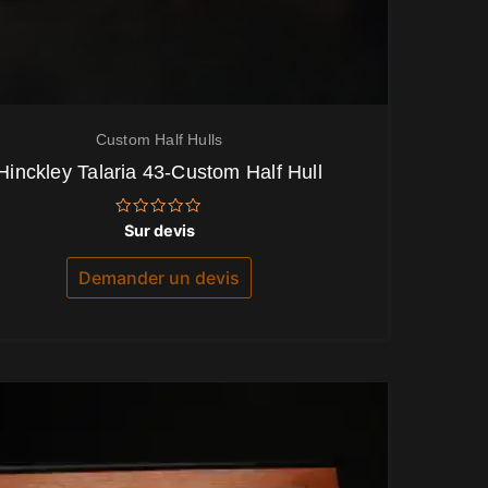
Custom Half Hulls
Hinckley Talaria 43-Custom Half Hull
Note
Sur devis
0
sur
5
Demander un devis