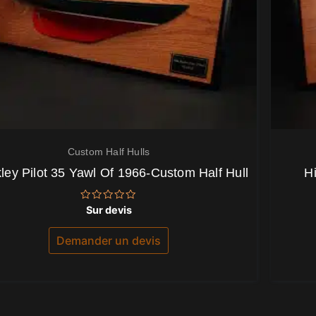
Custom Half Hulls
ley Pilot 35 Yawl Of 1966-Custom Half Hull
H
Note
Sur devis
0
sur
5
Demander un devis