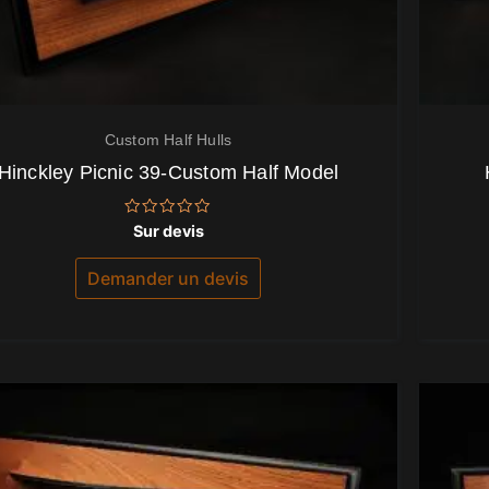
Custom Half Hulls
Hinckley Picnic 39-Custom Half Model
Note
Sur devis
0
sur
5
Demander un devis