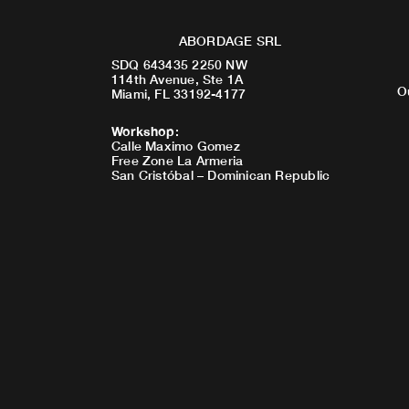
ABORDAGE SRL
SDQ 643435 2250 NW
114th Avenue, Ste 1A
O
Miami, FL 33192-4177
Workshop
:
Calle Maximo Gomez
Free Zone La Armeria
San Cristóbal – Dominican Republic