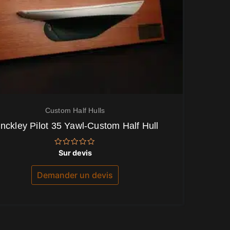
Custom Half Hulls
inckley Pilot 35 Yawl-Custom Half Hull
Note
Sur devis
0
sur
5
Demander un devis