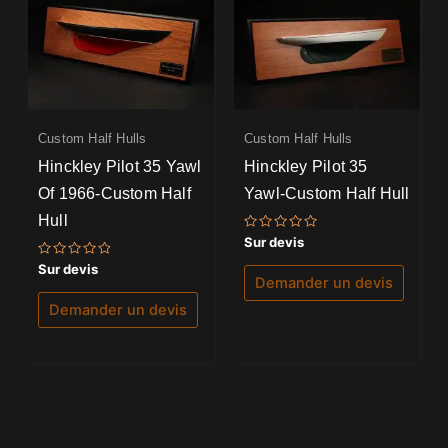
Custom Half Hulls
Custom Half Hulls
Hinckley Pilot 35 Yawl
Hinckley Pilot 35
Of 1966-Custom Half
Yawl-Custom Half Hull
Hull
Note
Sur devis
0
sur
Note
Sur devis
5
0
Demander un devis
sur
5
Demander un devis