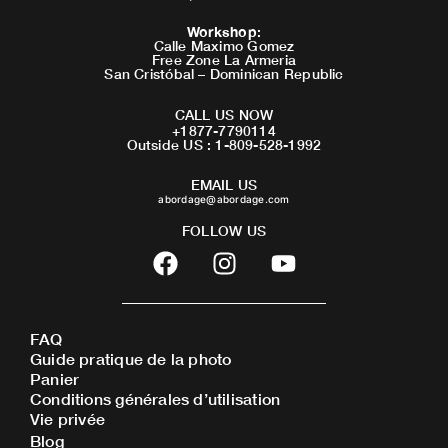
Workshop
:
Calle Maximo Gomez
Free Zone La Armeria
San Cristóbal – Dominican Republic
CALL US NOW
+1877-7790114
Outside US : 1-809-528-1992
EMAIL US
abordage@abordage.com
FOLLOW US
F
I
Y
a
n
o
c
s
u
e
t
t
FAQ
b
a
u
Guide pratique de la photo
o
g
b
Panier
o
r
e
Conditions générales d’utilisation
Vie privée
k
a
Blog