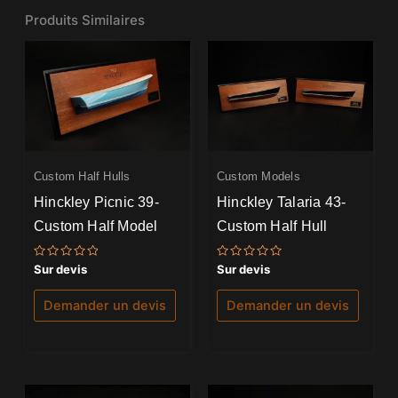
Produits Similaires
Custom Half Hulls
Custom Models
Hinckley Picnic 39-
Hinckley Talaria 43-
Custom Half Model
Custom Half Hull
Note
Note
Sur devis
Sur devis
0
0
sur
sur
5
5
Demander un devis
Demander un devis