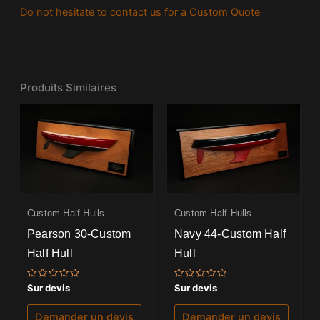
Do not hesitate to contact us for a Custom Quote
Produits Similaires
Custom Half Hulls
Custom Half Hulls
Pearson 30-Custom
Navy 44-Custom Half
Half Hull
Hull
Note
Note
Sur devis
Sur devis
0
0
sur
sur
5
5
Demander un devis
Demander un devis