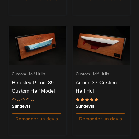
Custom Half Hulls
Custom Half Hulls
Hinckley Picnic 39-
Airone 37-Custom
Custom Half Model
Half Hull
Note
Note
Sur devis
Sur devis
0
5.00
sur
sur 5
5
Demander un devis
Demander un devis