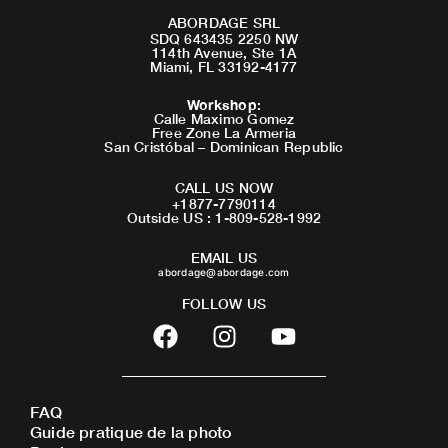
ABORDAGE SRL
SDQ 643435 2250 NW
114th Avenue, Ste 1A
Miami, FL 33192-4177
Workshop
:
Calle Maximo Gomez
Free Zone La Armeria
San Cristóbal – Dominican Republic
CALL US NOW
+1877-7790114
Outside US : 1-809-528-1992
EMAIL US
abordage@abordage.com
FOLLOW US
F
I
Y
a
n
o
c
s
u
e
t
t
FAQ
b
a
u
Guide pratique de la photo
o
g
b