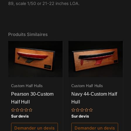
89, scale 1/50 or 21-22 inches LOA.
Produits Similaires
Custom Half Hulls
Custom Half Hulls
Pearson 30-Custom
Navy 44-Custom Half
Half Hull
Hull
Note
Note
Sur devis
Sur devis
0
0
sur
sur
5
5
Demander un devis
Demander un devis