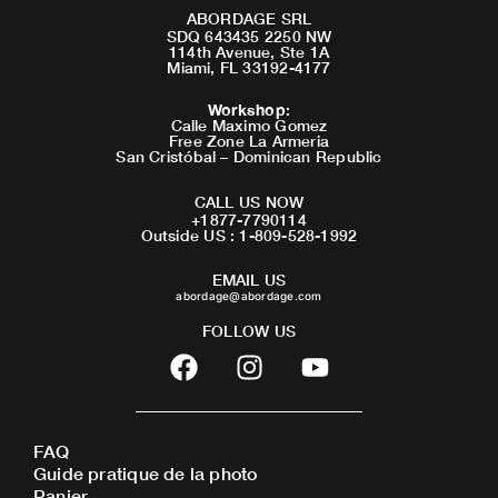
ABORDAGE SRL
SDQ 643435 2250 NW
114th Avenue, Ste 1A
Miami, FL 33192-4177
Workshop
:
Calle Maximo Gomez
Free Zone La Armeria
San Cristóbal – Dominican Republic
CALL US NOW
+1877-7790114
Outside US : 1-809-528-1992
EMAIL US
abordage@abordage.com
FOLLOW US
F
I
Y
a
n
o
c
s
u
e
t
t
FAQ
b
a
u
Guide pratique de la photo
o
g
b
Panier