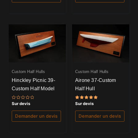
Custom Half Hulls
Custom Half Hulls
Hinckley Picnic 39-
Airone 37-Custom
Custom Half Model
Half Hull
Note
Note
Sur devis
Sur devis
0
5.00
sur
sur 5
5
Demander un devis
Demander un devis