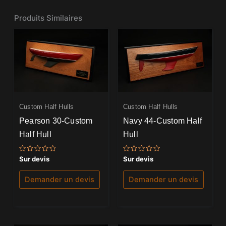
Produits Similaires
Custom Half Hulls
Custom Half Hulls
Pearson 30-Custom
Navy 44-Custom Half
Half Hull
Hull
Note
Note
Sur devis
Sur devis
0
0
sur
sur
5
5
Demander un devis
Demander un devis