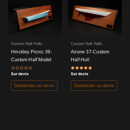
Custom Half Hulls
Custom Half Hulls
Hinckley Picnic 39-
Airone 37-Custom
Custom Half Model
Half Hull
Note
Note
Sur devis
Sur devis
0
5.00
sur
sur 5
5
Demander un devis
Demander un devis