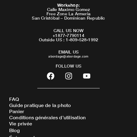
Workshop
:
Calle Maximo Gomez
Free Zone La Armeria
San Cristóbal – Dominican Republic
CALL US NOW
+1877-7790114
Outside US : 1-809-528-1992
EMAIL US
abordage@abordage.com
FOLLOW US
F
I
Y
a
n
o
c
s
u
e
t
t
FAQ
b
a
u
Guide pratique de la photo
o
g
b
Panier
o
r
e
Conditions générales d’utilisation
Vie privée
k
a
Blog
m