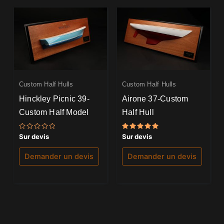
Custom Half Hulls
Custom Half Hulls
Hinckley Picnic 39-
Airone 37-Custom
Custom Half Model
Half Hull
Note
Note
Sur devis
Sur devis
0
5.00
sur
sur 5
5
Demander un devis
Demander un devis