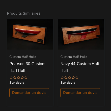
Produits Similaires
Custom Half Hulls
Custom Half Hulls
Pearson 30-Custom
Navy 44-Custom Half
Half Hull
Hull
Note
Note
Sur devis
Sur devis
0
0
sur
sur
5
5
Demander un devis
Demander un devis