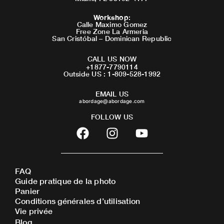
Workshop
:
Calle Maximo Gomez
Free Zone La Armeria
San Cristóbal – Dominican Republic
CALL US NOW
+1877-7790114
Outside US : 1-809-528-1992
EMAIL US
abordage@abordage.com
FOLLOW US
F
I
Y
a
n
o
c
s
u
e
t
t
FAQ
b
a
u
Guide pratique de la photo
o
g
b
Panier
o
r
e
Conditions générales d’utilisation
Vie privée
k
a
Blog