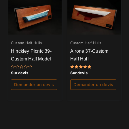
Custom Half Hulls
Custom Half Hulls
Hinckley Picnic 39-
Airone 37-Custom
Custom Half Model
Half Hull
Note
Note
Sur devis
Sur devis
0
5.00
sur
sur 5
5
Demander un devis
Demander un devis