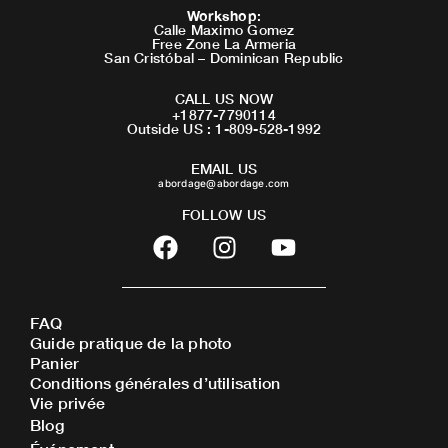
Workshop
:
Calle Maximo Gomez
Free Zone La Armeria
San Cristóbal – Dominican Republic
CALL US NOW
+1877-7790114
Outside US : 1-809-528-1992
EMAIL US
abordage@abordage.com
FOLLOW US
F
I
Y
a
n
o
c
s
u
e
t
t
FAQ
b
a
u
Guide pratique de la photo
o
g
b
Panier
o
r
e
Conditions générales d’utilisation
Vie privée
k
a
Blog
m