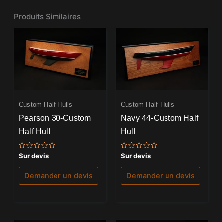
Produits Similaires
Custom Half Hulls
Custom Half Hulls
Pearson 30-Custom
Navy 44-Custom Half
Half Hull
Hull
Note
Note
Sur devis
Sur devis
0
0
sur
sur
5
5
Demander un devis
Demander un devis