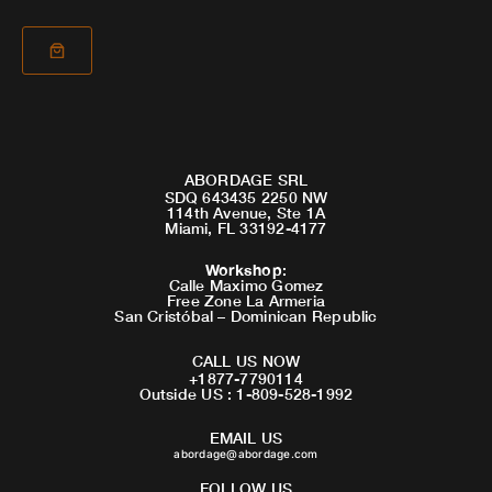
ABORDAGE SRL
SDQ 643435 2250 NW
114th Avenue, Ste 1A
Miami, FL 33192-4177
Workshop
:
Calle Maximo Gomez
Free Zone La Armeria
San Cristóbal – Dominican Republic
CALL US NOW
+1877-7790114
Outside US : 1-809-528-1992
EMAIL US
abordage@abordage.com
FOLLOW US