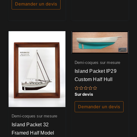
5
Demander un devis
Demi-coques sur mesure
Island Packet IP29
Custom Half Hull
Note
Sur devis
0
sur
5
Demander un devis
Demi-coques sur mesure
Island Packet 32
Framed Half Model