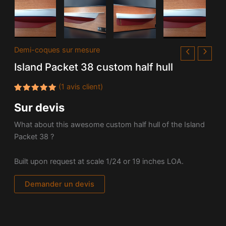
Demi-coques sur mesure
Island Packet 38 custom half hull
(
1
avis client)
Noté
1
5.00
Sur devis
sur 5
basé
sur
What about this awesome custom half hull of the
Island
notation
client
Packet 38 ?
Built upon request at scale 1/24 or 19 inches LOA.
Demander un devis