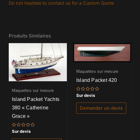
Do not hesitate to contact us for a Custom Quote
Produits Similaires
Maquettes sur mesure
Island Packet 420
Maquettes sur mesure
Note
Sur devis
Island Packet Yachts
0
sur
5
380 « Catherine
Demander un devis
Grace »
Note
Sur devis
0
sur