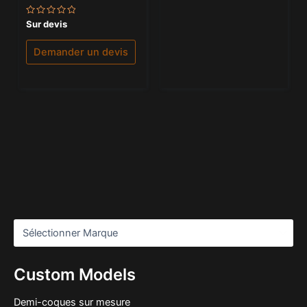
Note
Sur devis
0
sur
5
Demander un devis
Custom Models
Demi-coques sur mesure