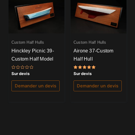
Custom Half Hulls
Custom Half Hulls
Hinckley Picnic 39-
Airone 37-Custom
Custom Half Model
Half Hull
Note
Note
Sur devis
Sur devis
0
5.00
sur
sur 5
5
Demander un devis
Demander un devis