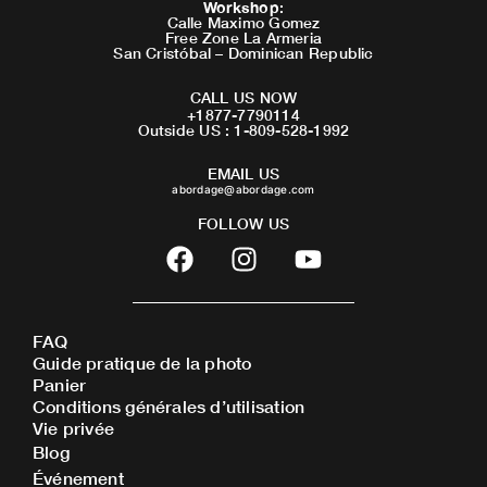
Workshop
:
Calle Maximo Gomez
Free Zone La Armeria
San Cristóbal – Dominican Republic
CALL US NOW
+1877-7790114
Outside US : 1-809-528-1992
EMAIL US
abordage@abordage.com
FOLLOW US
F
I
Y
a
n
o
c
s
u
e
t
t
FAQ
b
a
u
Guide pratique de la photo
o
g
b
Panier
o
r
e
Conditions générales d’utilisation
Vie privée
k
a
Blog
m
Événement