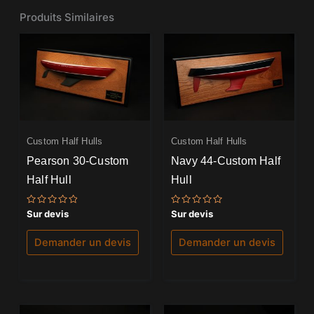
Produits Similaires
Custom Half Hulls
Custom Half Hulls
Pearson 30-Custom
Navy 44-Custom Half
Half Hull
Hull
Note
Note
Sur devis
Sur devis
0
0
sur
sur
5
5
Demander un devis
Demander un devis