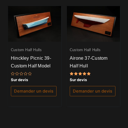
Custom Half Hulls
Custom Half Hulls
Hinckley Picnic 39-
Airone 37-Custom
Custom Half Model
Half Hull
Note
Note
Sur devis
Sur devis
0
5.00
sur
sur 5
5
Demander un devis
Demander un devis