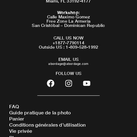
Miami, FL 33192-4177
Workshop
:
Calle Maximo Gomez
Free Zone La Armeria
San Cristóbal – Dominican Republic
CALL US NOW
+1877-7790114
Outside US : 1-809-528-1992
EMAIL US
abordage@abordage.com
FOLLOW US
F
I
Y
a
n
o
c
s
u
e
t
t
FAQ
b
a
u
Guide pratique de la photo
o
g
b
Panier
o
r
e
Conditions générales d’utilisation
Vie privée
k
a