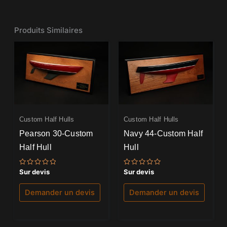
Produits Similaires
Custom Half Hulls
Custom Half Hulls
Pearson 30-Custom
Navy 44-Custom Half
Half Hull
Hull
Note
Note
Sur devis
Sur devis
0
0
sur
sur
5
5
Demander un devis
Demander un devis