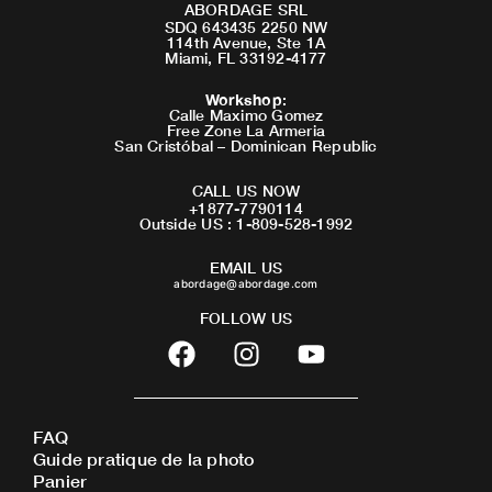
ABORDAGE SRL
SDQ 643435 2250 NW
114th Avenue, Ste 1A
Miami, FL 33192-4177
Workshop
:
Calle Maximo Gomez
Free Zone La Armeria
San Cristóbal – Dominican Republic
CALL US NOW
+1877-7790114
Outside US : 1-809-528-1992
EMAIL US
abordage@abordage.com
FOLLOW US
F
I
Y
a
n
o
c
s
u
e
t
t
FAQ
b
a
u
Guide pratique de la photo
o
g
b
Panier