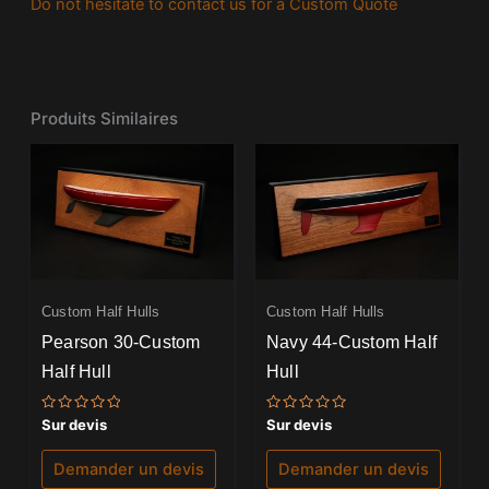
Do not hesitate to contact us for a Custom Quote
Produits Similaires
Custom Half Hulls
Custom Half Hulls
Pearson 30-Custom
Navy 44-Custom Half
Half Hull
Hull
Note
Note
Sur devis
Sur devis
0
0
sur
sur
5
5
Demander un devis
Demander un devis