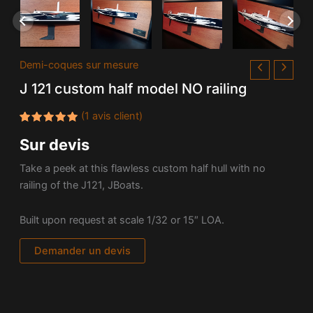
Demi-coques sur mesure
J 121 custom half model NO railing
(
1
avis client)
Noté
1
5.00
Sur devis
sur 5
basé
sur
Take a peek at this flawless custom half hull with no
notation
client
railing of the J121, JBoats.
Built upon request at scale 1/32 or 15″ LOA.
Demander un devis