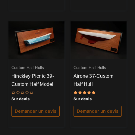
Custom Half Hulls
Custom Half Hulls
Hinckley Picnic 39-
Airone 37-Custom
Custom Half Model
Half Hull
Note
Note
Sur devis
Sur devis
0
5.00
sur
sur 5
5
Demander un devis
Demander un devis