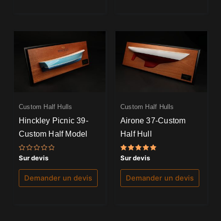
Custom Half Hulls
Custom Half Hulls
Hinckley Picnic 39-
Airone 37-Custom
Custom Half Model
Half Hull
Note
Note
Sur devis
Sur devis
0
5.00
sur
sur 5
5
Demander un devis
Demander un devis