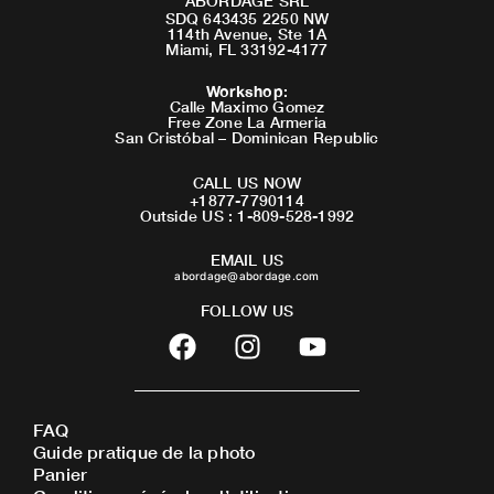
ABORDAGE SRL
SDQ 643435 2250 NW
114th Avenue, Ste 1A
Miami, FL 33192-4177
Workshop
:
Calle Maximo Gomez
Free Zone La Armeria
San Cristóbal – Dominican Republic
CALL US NOW
+1877-7790114
Outside US : 1-809-528-1992
EMAIL US
abordage@abordage.com
FOLLOW US
F
I
Y
a
n
o
c
s
u
e
t
t
FAQ
b
a
u
Guide pratique de la photo
o
g
b
Panier