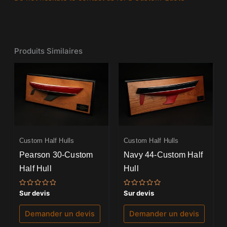
Produits Similaires
Custom Half Hulls
Custom Half Hulls
Pearson 30-Custom
Navy 44-Custom Half
Half Hull
Hull
Note
Note
Sur devis
Sur devis
0
0
sur
sur
5
5
Demander un devis
Demander un devis