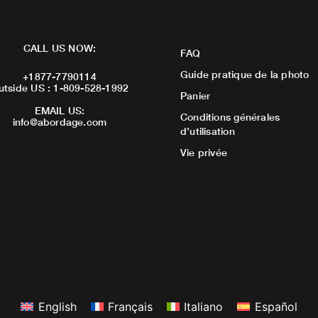
CALL US NOW:
FAQ
Guide pratique de la photo
+1877-7790114
utside US : 1-809-528-1992
Panier
EMAIL US:
Conditions générales
info@abordage.com
d’utilisation
Vie privée
English
Français
Italiano
Español