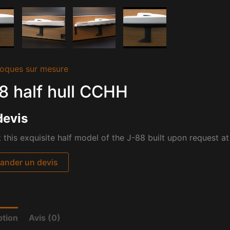
oques sur mesure
8 half hull CCHH
devis
 this exquisite half model of the J-88 built upon request at
nder un devis
ption
Avis (0)