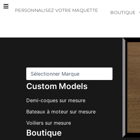
Aller
PERSONNALISEZ VOTRE MAQUETTE
au
BOUTIQUE
contenu
M
a
r
q
u
e
s
Custom Models
Demi-coques sur mesure
Bateaux à moteur sur mesure
Voiliers sur mesure
Boutique