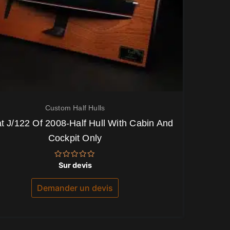
Custom Half Hulls
t J/122 Of 2008-Half Hull With Cabin And
Cockpit Only
Note
Sur devis
0
sur
5
Demander un devis