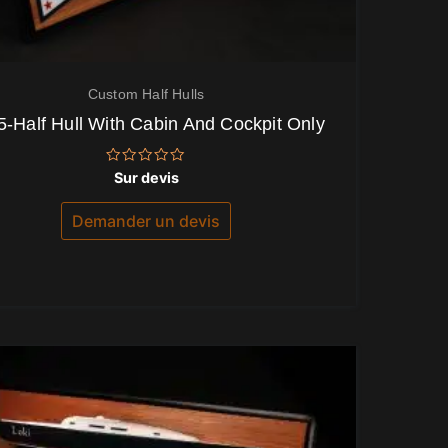
Custom Half Hulls
5-Half Hull With Cabin And Cockpit Only
Note
Sur devis
0
sur
5
Demander un devis