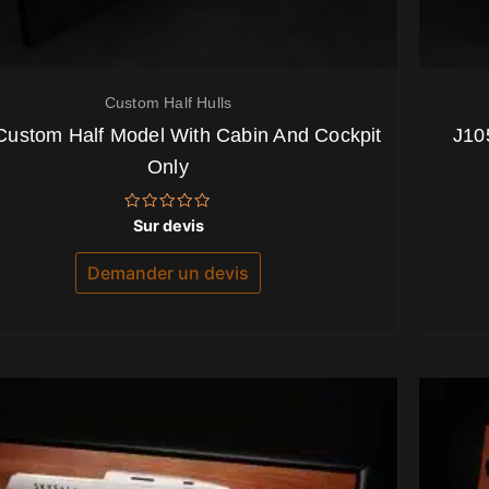
Custom Half Hulls
Custom Half Model With Cabin And Cockpit
J10
Only
Note
Sur devis
0
sur
5
Demander un devis