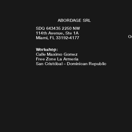
ABORDAGE SRL
SDQ 643435 2250 NW
114th Avenue, Ste 1A
O
Miami, FL 33192-4177
Workshop
:
Calle Maximo Gomez
Free Zone La Armeria
San Cristóbal – Dominican Republic