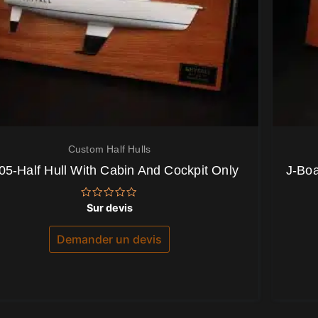
Custom Half Hulls
05-Half Hull With Cabin And Cockpit Only
J-Boa
Note
Sur devis
0
sur
5
Demander un devis