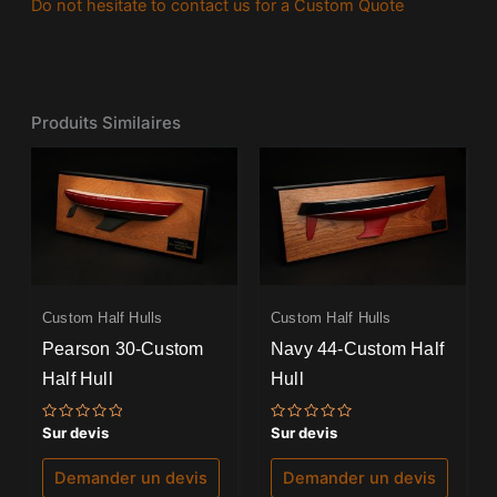
Do not hesitate to contact us for a Custom Quote
Produits Similaires
Custom Half Hulls
Custom Half Hulls
Pearson 30-Custom
Navy 44-Custom Half
Half Hull
Hull
Note
Note
Sur devis
Sur devis
0
0
sur
sur
5
5
Demander un devis
Demander un devis