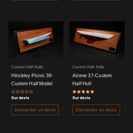
Custom Half Hulls
Custom Half Hulls
Hinckley Picnic 39-
Airone 37-Custom
Custom Half Model
Half Hull
Note
Note
Sur devis
Sur devis
0
5.00
sur
sur 5
5
Demander un devis
Demander un devis