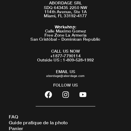
ABORDAGE SRL
SDQ 643435 2250 NW
114th Avenue, Ste 1A
Miami, FL 33192-4177
Workshop
:
Calle Maximo Gomez
Free Zone La Armeria
San Cristóbal – Dominican Republic
CALL US NOW
+1877-7790114
Outside US : 1-809-528-1992
EMAIL US
abordage@abordage.com
FOLLOW US
F
I
Y
a
n
o
c
s
u
e
t
t
FAQ
b
a
u
Guide pratique de la photo
o
g
b
Panier