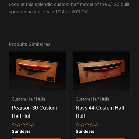
Look at this splendid custom half model of the J/120 built
upon request at scale 1/24 or 20″LOA.
Produits Similaires
Custom Half Hulls
Custom Half Hulls
Pearson 30-Custom
Navy 44-Custom Half
Half Hull
Hull
Note
Note
Sur devis
Sur devis
0
0
sur
sur