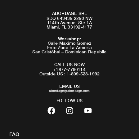
ABORDAGE SRL
SDQ 643435 2250 NW
114th Avenue, Ste 1A
Miami, FL 33192-4177
Workshop
:
Calle Maximo Gomez
Free Zone La Armeria
San Cristóbal – Dominican Republic
CALL US NOW
+1877-7790114
Outside US : 1-809-528-1992
EMAIL US
abordage@abordage.com
FOLLOW US
F
I
Y
a
n
o
c
s
u
e
t
t
FAQ
b
a
u