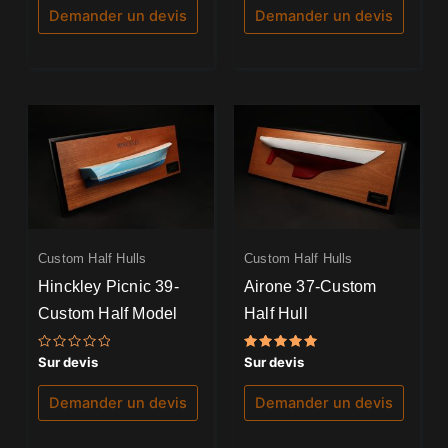
5
5
Demander un devis
Demander un devis
Custom Half Hulls
Custom Half Hulls
Hinckley Picnic 39-
Airone 37-Custom
Custom Half Model
Half Hull
Note
Note
Sur devis
Sur devis
0
5.00
sur
sur 5
5
Demander un devis
Demander un devis