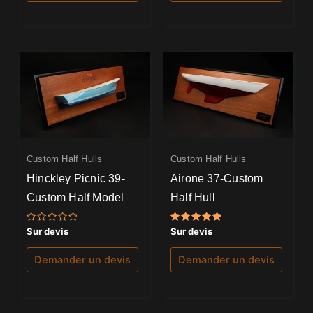
Custom Half Hulls
Custom Half Hulls
Hinckley Picnic 39-
Airone 37-Custom
Custom Half Model
Half Hull
Note
Note
Sur devis
Sur devis
0
5.00
sur
sur 5
5
Demander un devis
Demander un devis