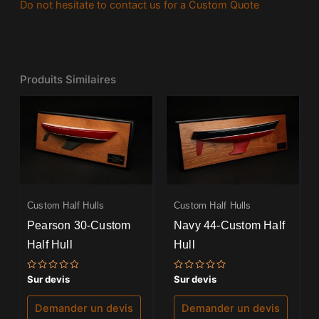
Do not hesitate to contact us for a Custom Quote
Produits Similaires
Custom Half Hulls
Custom Half Hulls
Pearson 30-Custom
Navy 44-Custom Half
Half Hull
Hull
Note
Note
Sur devis
Sur devis
0
0
sur
sur
5
5
Demander un devis
Demander un devis