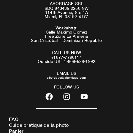
ABORDAGE SRL
SDQ 643435 2250 NW
114th Avenue, Ste 1A
Miami, FL 33192-4177
Workshop
:
Calle Maximo Gomez
Free Zone La Armeria
San Cristóbal – Dominican Republic
CALL US NOW
+1877-7790114
Outside US : 1-809-528-1992
EMAIL US
abordage@abordage.com
FOLLOW US
F
I
Y
a
n
o
c
s
u
e
t
t
FAQ
b
a
u
Guide pratique de la photo
o
g
b
Panier