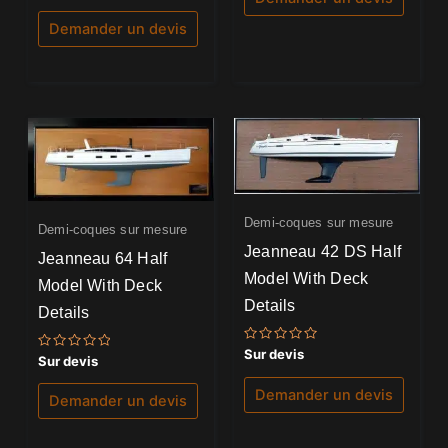
sur
5
Demander un devis
Demi-coques sur mesure
Demi-coques sur mesure
Jeanneau 42 DS Half
Jeanneau 64 Half
Model With Deck
Model With Deck
Details
Details
Note
Sur devis
Note
Sur devis
0
0
sur
sur
5
Demander un devis
5
Demander un devis