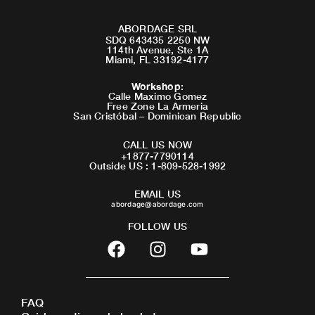
ABORDAGE SRL
SDQ 643435 2250 NW
114th Avenue, Ste 1A
Miami, FL 33192-4177
Workshop
:
Calle Maximo Gomez
Free Zone La Armeria
San Cristóbal – Dominican Republic
CALL US NOW
+1877-7790114
Outside US : 1-809-528-1992
EMAIL US
abordage@abordage.com
FOLLOW US
F
I
Y
a
n
o
c
s
u
e
t
t
FAQ
b
a
u