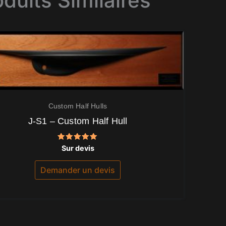
oduits Similaires
Custom Half Hulls
J-S1 – Custom Half Hull
Note
Sur devis
5.00
sur 5
Demander un devis