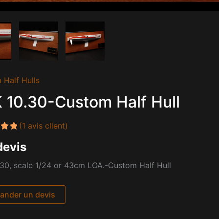
 Half Hulls
 10.30-Custom Half Hull
(
1
avis client)
.00
devis
sur
on
30, scale 1/24 or 43cm LOA.-Custom Half Hull
nder un devis