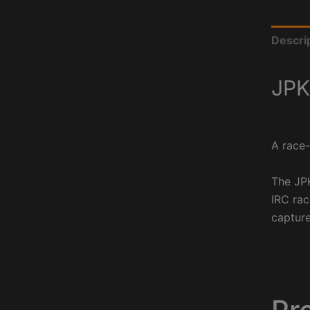
Descri
JPK
A race-
The JPK
IRC rac
capture