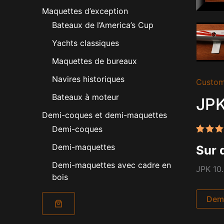
Maquettes d’exception
Bateaux de l’America’s Cup
Yachts classiques
Maquettes de bureaux
Navires historiques
Custom
Bateaux à moteur
JPK
Demi-coques et demi-maquettes
Demi-coques
Noté
1
5
Demi-maquettes
Sur 
sur 5
basé 
Demi-maquettes avec cadre en
notati
JPK 10.
client
bois
Dema