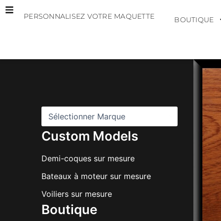
Aller
PERSONNALISEZ VOTRE MAQUETTE
au
BOUTIQUE
contenu
M
a
r
q
u
e
s
Custom Models
Demi-coques sur mesure
Bateaux à moteur sur mesure
Voiliers sur mesure
Boutique