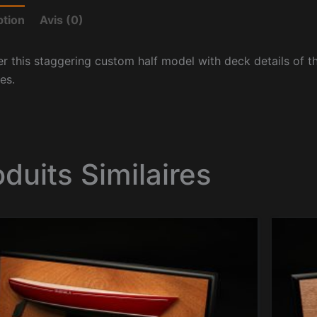
ption
Avis (0)
r this staggering custom half model with deck details of t
es.
oduits Similaires