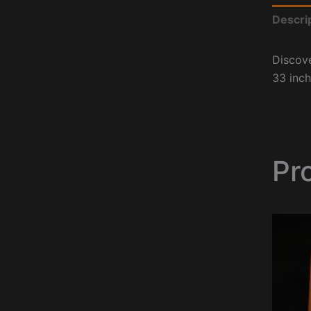
Descri
Discove
33 inch
Pr