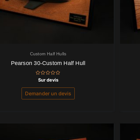
Custom Half Hulls
Pearson 30-Custom Half Hull
Note
Sur devis
0
sur
5
Demander un devis