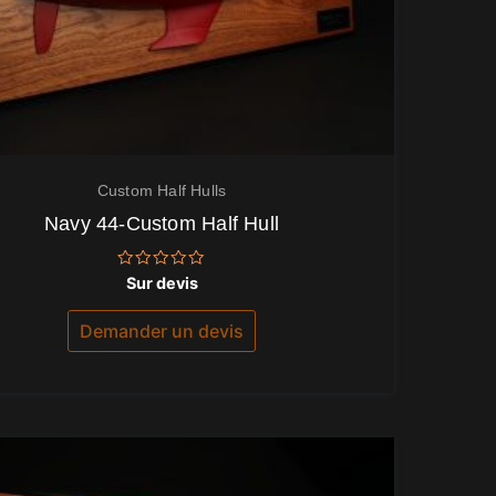
Custom Half Hulls
Navy 44-Custom Half Hull
Note
Sur devis
0
sur
5
Demander un devis