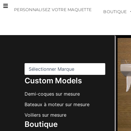
Aller
PERSONNALISEZ VOTRE MAQUETTE
au
BOUTIQUE
contenu
M
a
r
q
u
e
s
Custom Models
Demi-coques sur mesure
Bateaux à moteur sur mesure
Voiliers sur mesure
Boutique