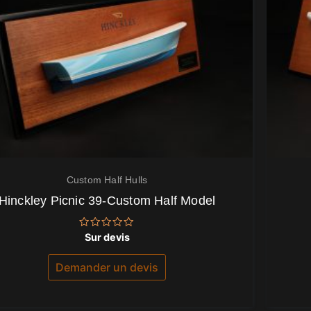
Custom Half Hulls
Hinckley Picnic 39-Custom Half Model
Note
Sur devis
0
sur
5
Demander un devis