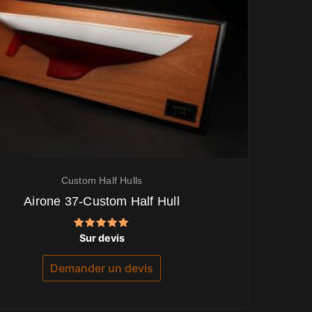
Custom Half Hulls
Airone 37-Custom Half Hull
Note
Sur devis
5.00
sur 5
Demander un devis