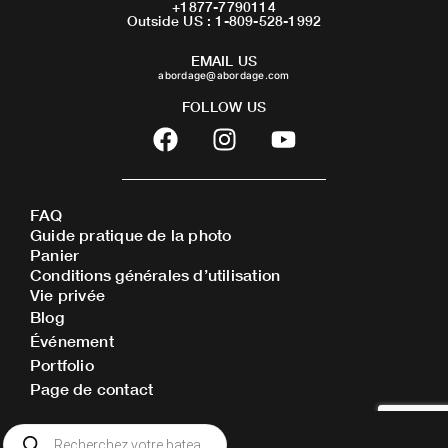
+1877-7790114
Outside US : 1-809-528-1992
EMAIL US
abordage@abordage.com
FOLLOW US
F
I
Y
a
n
o
c
s
u
e
t
t
FAQ
b
a
u
Guide pratique de la photo
o
g
b
Panier
o
r
e
Conditions générales d’utilisation
Vie privée
k
a
Blog
m
Événement
Portfolio
Page de contact
Recherche