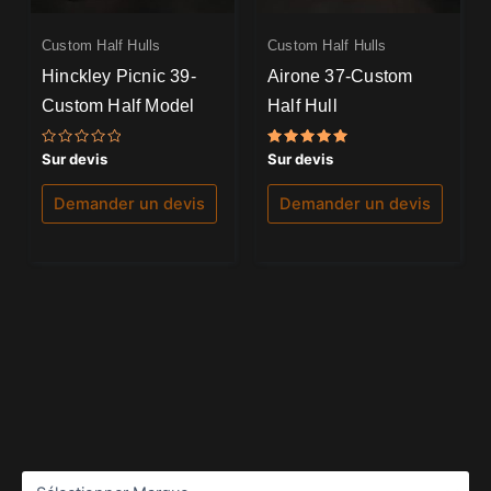
Custom Half Hulls
Custom Half Hulls
Hinckley Picnic 39-
Airone 37-Custom
Custom Half Model
Half Hull
Note
Note
Sur devis
Sur devis
0
5.00
sur
sur 5
5
Demander un devis
Demander un devis