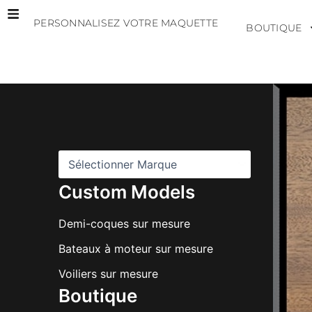
Aller
PERSONNALISEZ VOTRE MAQUETTE
au
BOUTIQUE
contenu
M
a
r
q
u
e
s
Custom Models
Demi-coques sur mesure
Bateaux à moteur sur mesure
Voiliers sur mesure
Boutique