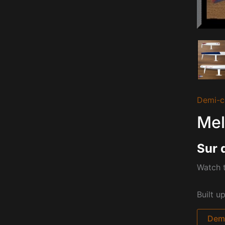
Demi-c
Mel
Sur 
Watch t
Built u
Dema