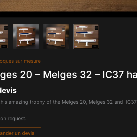
oques sur mesure
ges 20 – Melges 32 – IC37 hal
devis
his amazing trophy of the Melges 20, Melges 32 and IC37 h
pon request.
nder un devis