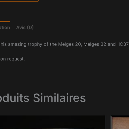
ption
Avis (0)
his amazing trophy of the Melges 20, Melges 32 and IC37 h
pon request.
oduits Similaires