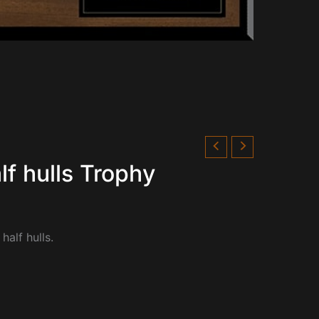
f hulls Trophy
alf hulls.