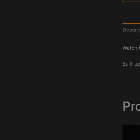
Descri
Watch t
Built u
Pr