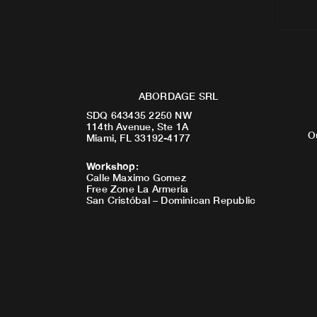
ABORDAGE SRL
SDQ 643435 2250 NW
114th Avenue, Ste 1A
O
Miami, FL 33192-4177
Workshop
:
Calle Maximo Gomez
Free Zone La Armeria
San Cristóbal – Dominican Republic