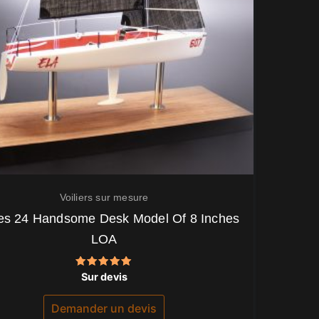
Voiliers sur mesure
es 24 Handsome Desk Model Of 8 Inches
LOA
Note
Sur devis
5.00
sur 5
Demander un devis