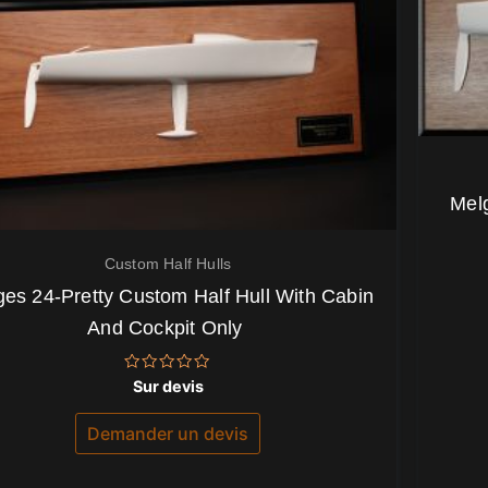
Mel
Custom Half Hulls
es 24-Pretty Custom Half Hull With Cabin
And Cockpit Only
Note
Sur devis
0
sur
5
Demander un devis