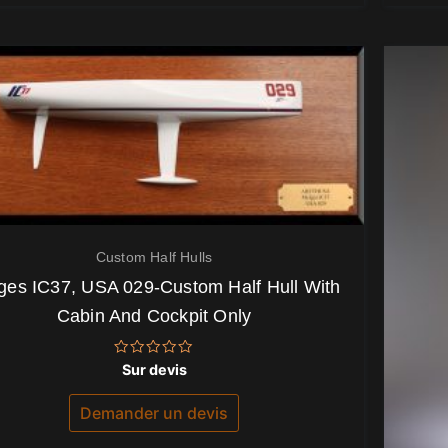
Custom Half Hulls
ges IC37, USA 029-Custom Half Hull With
Cabin And Cockpit Only
Note
Sur devis
0
sur
5
Demander un devis