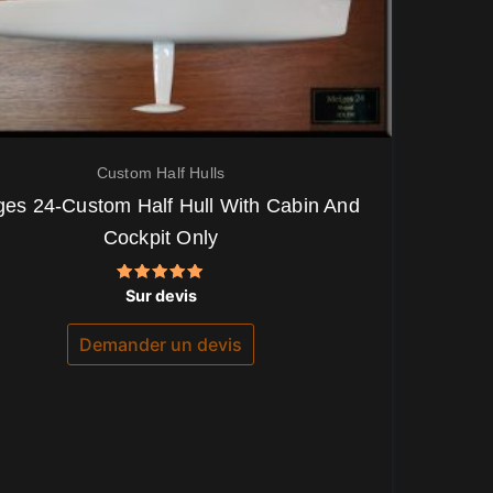
Custom Half Hulls
ges 24-Custom Half Hull With Cabin And
Cockpit Only
Note
Sur devis
5.00
sur 5
Demander un devis