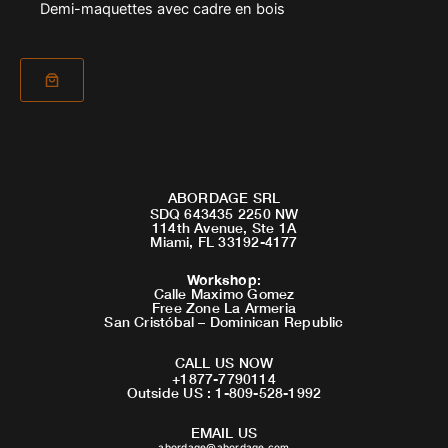
Demi-maquettes avec cadre en bois
ABORDAGE SRL
SDQ 643435 2250 NW
114th Avenue, Ste 1A
Miami, FL 33192-4177
Workshop
:
Calle Maximo Gomez
Free Zone La Armeria
San Cristóbal – Dominican Republic
CALL US NOW
+1877-7790114
Outside US : 1-809-528-1992
EMAIL US
abordage@abordage.com