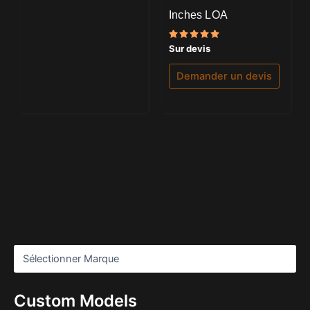
Inches LOA
Note
Sur devis
5.00
sur 5
Demander un devis
Custom Models