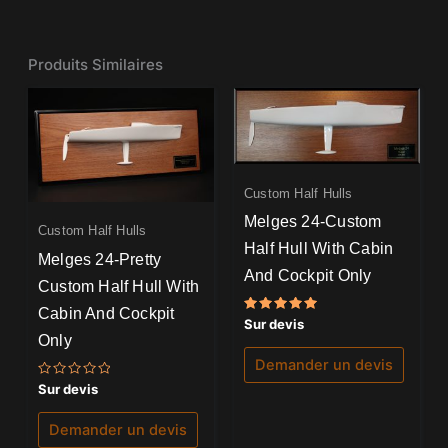
Produits Similaires
Custom Half Hulls
Melges 24-Custom
Custom Half Hulls
Half Hull With Cabin
Melges 24-Pretty
And Cockpit Only
Custom Half Hull With
Cabin And Cockpit
Note
Sur devis
5.00
Only
sur 5
Demander un devis
Note
Sur devis
0
sur
5
Demander un devis