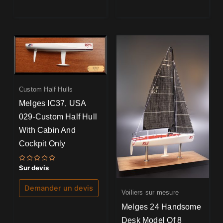
Custom Half Hulls
Melges IC37, USA
029-Custom Half Hull
With Cabin And
Cockpit Only
Note
Sur devis
0
sur
5
Demander un devis
Voiliers sur mesure
Melges 24 Handsome
Desk Model Of 8