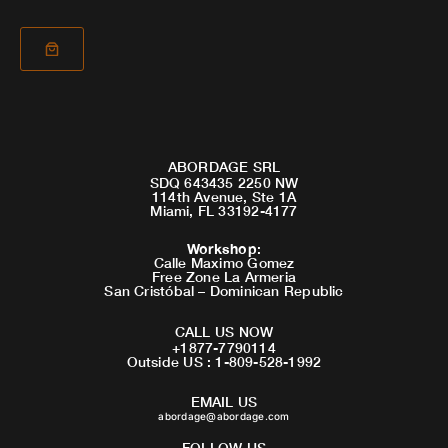
ABORDAGE SRL
SDQ 643435 2250 NW
114th Avenue, Ste 1A
Miami, FL 33192-4177
Workshop
:
Calle Maximo Gomez
Free Zone La Armeria
San Cristóbal – Dominican Republic
CALL US NOW
+1877-7790114
Outside US : 1-809-528-1992
EMAIL US
abordage@abordage.com
FOLLOW US