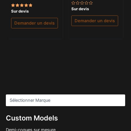
Note
Sur devis
Note
Sur devis
0
5.00
sur
sur 5
5
Demander un devis
Demander un devis
Custom Models
Demi-coques sur mesure