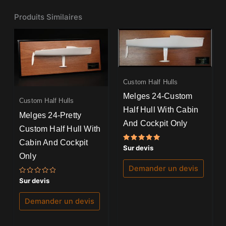
Produits Similaires
Custom Half Hulls
Melges 24-Custom
Custom Half Hulls
Half Hull With Cabin
Melges 24-Pretty
And Cockpit Only
Custom Half Hull With
Cabin And Cockpit
Note
Sur devis
5.00
Only
sur 5
Demander un devis
Note
Sur devis
0
sur
5
Demander un devis