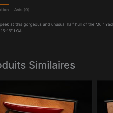
ption
Avis (0)
peek at this gorgeous and unusual half hull of the Muir Yac
 15-16″ LOA.
oduits Similaires