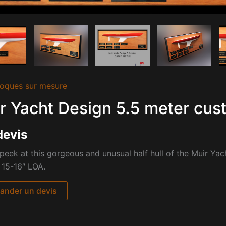
oques sur mesure
r Yacht Design 5.5 meter cust
devis
peek at this gorgeous and unusual half hull of the
Muir Yac
 15-16″ LOA.
nder un devis