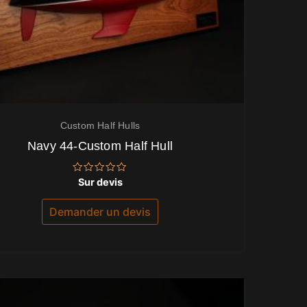
Custom Half Hulls
Navy 44-Custom Half Hull
Note
Sur devis
0
sur
5
Demander un devis