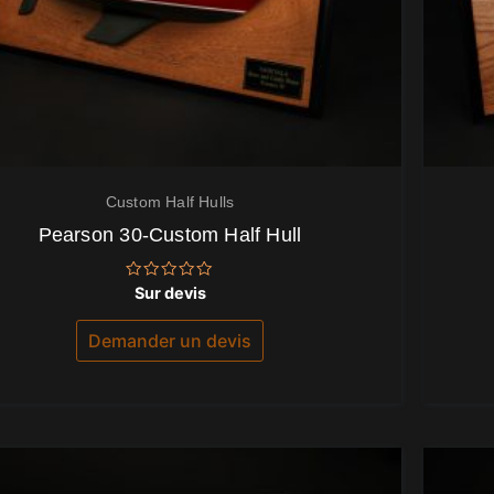
Custom Half Hulls
Pearson 30-Custom Half Hull
Note
Sur devis
0
sur
5
Demander un devis