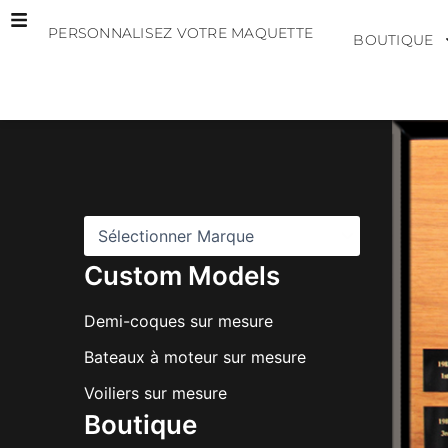
Aller
PERSONNALISEZ VOTRE MAQUETTE
au
BOUTIQUE
contenu
M
a
r
q
u
e
s
Custom Models
Demi-coques sur mesure
Bateaux à moteur sur mesure
Voiliers sur mesure
Boutique