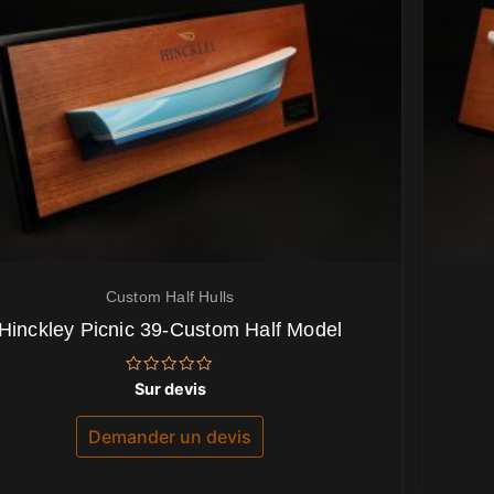
Custom Half Hulls
Hinckley Picnic 39-Custom Half Model
Note
Sur devis
0
sur
5
Demander un devis