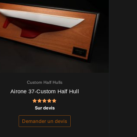
Custom Half Hulls
Airone 37-Custom Half Hull
Note
Sur devis
5.00
sur 5
Demander un devis