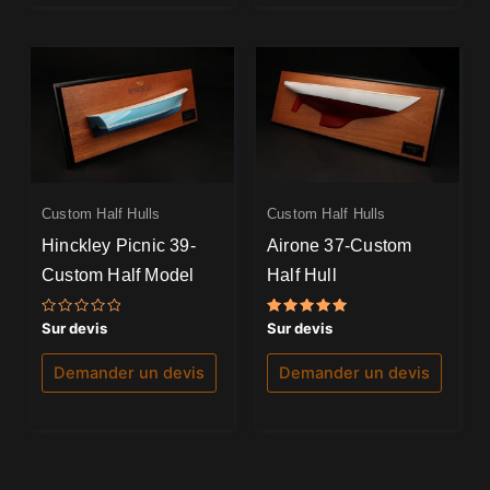
Custom Half Hulls
Custom Half Hulls
Hinckley Picnic 39-
Airone 37-Custom
Custom Half Model
Half Hull
Note
Note
Sur devis
Sur devis
0
5.00
sur
sur 5
5
Demander un devis
Demander un devis