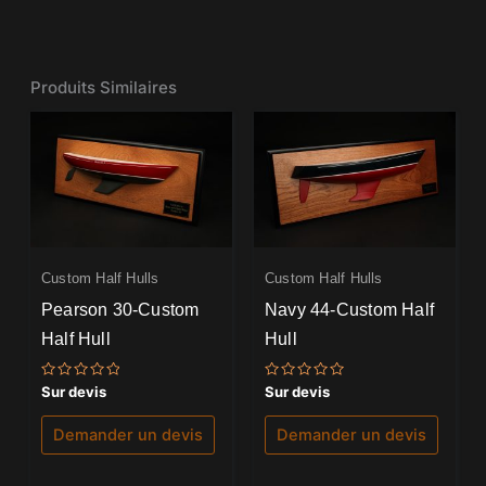
Produits Similaires
Custom Half Hulls
Custom Half Hulls
Pearson 30-Custom
Navy 44-Custom Half
Half Hull
Hull
Note
Note
Sur devis
Sur devis
0
0
sur
sur
5
5
Demander un devis
Demander un devis