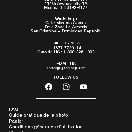
114th Avenue, Ste 1A
Miami, FL 33192-4177
Workshop
:
Calle Maximo Gomez
Free Zone La Armeria
San Cristóbal – Dominican Republic
CALL US NOW
+1877-7790114
Outside US : 1-809-528-1992
EMAIL US
abordage@abordage.com
FOLLOW US
F
I
Y
a
n
o
c
s
u
e
t
t
FAQ
b
a
u
Guide pratique de la photo
o
g
b
Panier
o
r
e
Conditions générales d’utilisation