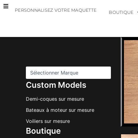
Aller
PERSONNALISEZ VOTRE MAQUETTE
au
BOUTIQUE
contenu
M
a
r
q
u
e
s
Custom Models
Demi-coques sur mesure
Bateaux à moteur sur mesure
Voiliers sur mesure
Boutique