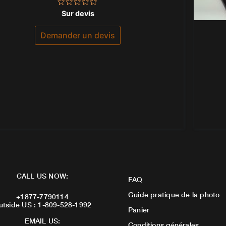
Note
Sur devis
0
sur
5
Demander un devis
CALL US NOW:
FAQ
Guide pratique de la photo
+1877-7790114
utside US : 1-809-528-1992
Panier
EMAIL US:
Conditions générales