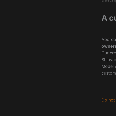
Descri
A c
Aborda
owners
Our cre
Shipyar
Model o
custom
Do not 