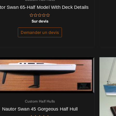
tor Swan 65-Half Model With Deck Details
Note
Sur devis
0
sur
5
Demander un devis
Custom Half Hulls
Nautor Swan 45 Gorgeous Half Hull