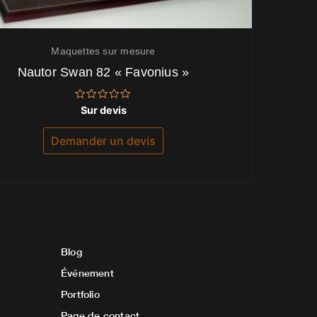
Maquettes sur mesure
Nautor Swan 82 « Favonius »
Note
Sur devis
0
sur
5
Demander un devis
Blog
Événement
Portfolio
Page de contact