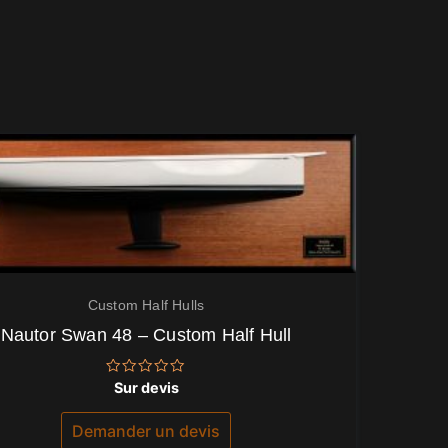
Custom Half Hulls
Nautor Swan 48 – Custom Half Hull
Note
Sur devis
0
sur
5
Demander un devis