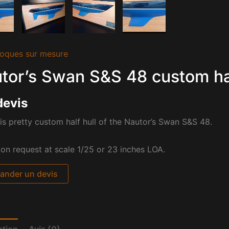
oques sur mesure
tor’s Swan S&S 48 custom hal
devis
is pretty custom half hull of the
Nautor’s Swan S&S 48.
pon request at scale 1/25 or 23 inches LOA.
nder un devis