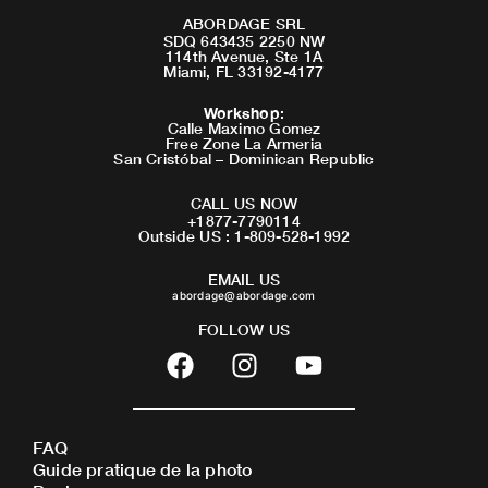
ABORDAGE SRL
SDQ 643435 2250 NW
114th Avenue, Ste 1A
Miami, FL 33192-4177
Workshop
:
Calle Maximo Gomez
Free Zone La Armeria
San Cristóbal – Dominican Republic
CALL US NOW
+1877-7790114
Outside US : 1-809-528-1992
EMAIL US
abordage@abordage.com
FOLLOW US
F
I
Y
a
n
o
c
s
u
e
t
t
FAQ
b
a
u
Guide pratique de la photo
o
g
b