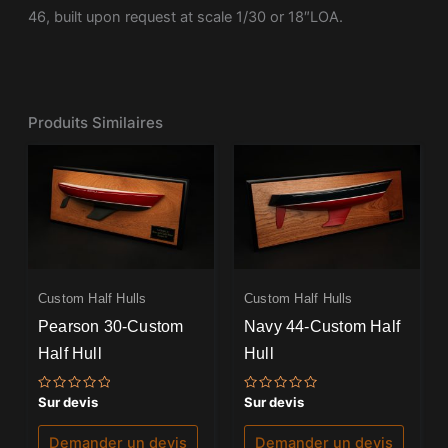
46, built upon request at scale 1/30 or 18″LOA.
Produits Similaires
Custom Half Hulls
Custom Half Hulls
Pearson 30-Custom
Navy 44-Custom Half
Half Hull
Hull
Note
Note
Sur devis
Sur devis
0
0
sur
sur
5
5
Demander un devis
Demander un devis