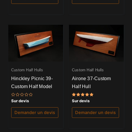
Custom Half Hulls
Custom Half Hulls
Hinckley Picnic 39-
Airone 37-Custom
Custom Half Model
Half Hull
Note
Note
Sur devis
Sur devis
0
5.00
sur
sur 5
5
Demander un devis
Demander un devis