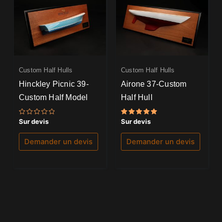
Custom Half Hulls
Custom Half Hulls
Hinckley Picnic 39-
Airone 37-Custom
Custom Half Model
Half Hull
Note
Note
Sur devis
Sur devis
0
5.00
sur
sur 5
5
Demander un devis
Demander un devis