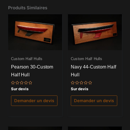
Produits Similaires
Custom Half Hulls
Custom Half Hulls
Pearson 30-Custom
Navy 44-Custom Half
Half Hull
Hull
Note
Note
Sur devis
Sur devis
0
0
sur
sur
5
5
Demander un devis
Demander un devis