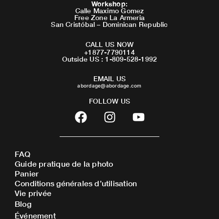
Workshop
:
Calle Maximo Gomez
Free Zone La Armeria
San Cristóbal – Dominican Republic
CALL US NOW
+1877-7790114
Outside US : 1-809-528-1992
EMAIL US
abordage@abordage.com
FOLLOW US
F
I
Y
a
n
o
c
s
u
e
t
t
FAQ
b
a
u
Guide pratique de la photo
o
g
b
Panier
o
r
e
Conditions générales d’utilisation
Vie privée
k
a
Blog
m
Événement