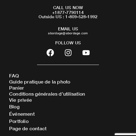
CALL US NOW
+1877-7790114
Outside US : 1-809-528-1992
EMAIL US
abordage@abordage.com
FOLLOW US
F
I
Y
a
n
o
c
s
u
e
t
t
FAQ
b
a
u
Guide pratique de la photo
o
g
b
Panier
o
r
e
Conditions générales d’utilisation
Vie privée
k
a
Blog
m
Événement
Portfolio
Page de contact