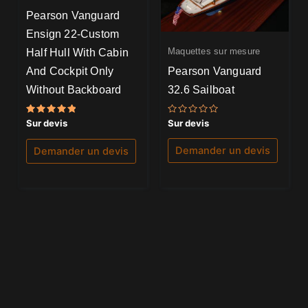
Pearson Vanguard
Ensign 22-Custom
Half Hull With Cabin
Maquettes sur mesure
Pearson Vanguard
And Cockpit Only
32.6 Sailboat
Without Backboard
Note
Note
Sur devis
Sur devis
0
5.00
sur
sur 5
5
Demander un devis
Demander un devis