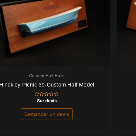
Custom Half Hulls
Hinckley Picnic 39-Custom Half Model
Note
Sur devis
0
sur
5
Demander un devis