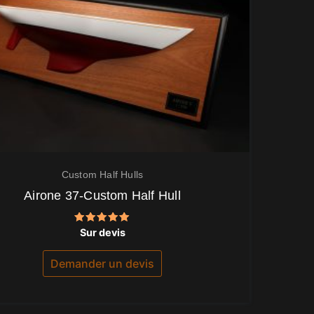
Custom Half Hulls
Airone 37-Custom Half Hull
Note
Sur devis
5.00
sur 5
Demander un devis