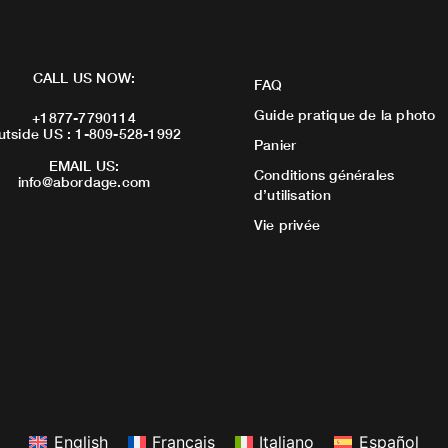
CALL US NOW:
FAQ
Guide pratique de la photo
+1877-7790114
utside US : 1-809-528-1992
Panier
EMAIL US:
Conditions générales
info@abordage.com
d’utilisation
Vie privée
English
Français
Italiano
Español