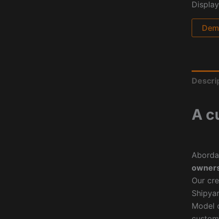
Display
Dema
Descri
A c
Aborda
owners
Our cre
Shipyar
Model o
custom