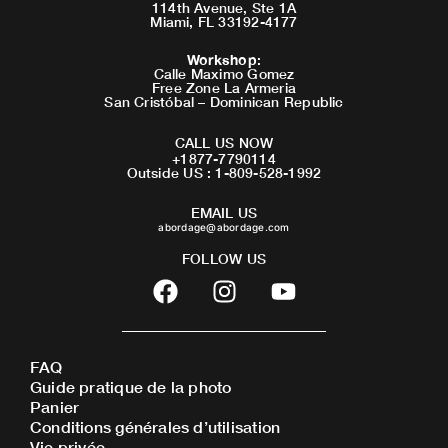
114th Avenue, Ste 1A
Miami, FL 33192-4177
Workshop
:
Calle Maximo Gomez
Free Zone La Armeria
San Cristóbal – Dominican Republic
CALL US NOW
+1877-7790114
Outside US : 1-809-528-1992
EMAIL US
abordage@abordage.com
FOLLOW US
F
I
Y
a
n
o
c
s
u
e
t
t
FAQ
b
a
u
Guide pratique de la photo
o
g
b
Panier
o
r
e
Conditions générales d’utilisation
Vie privée