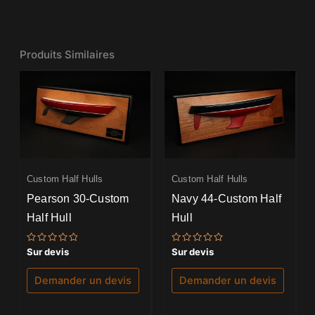
Produits Similaires
Custom Half Hulls
Custom Half Hulls
Pearson 30-Custom
Navy 44-Custom Half
Half Hull
Hull
Note
Note
Sur devis
Sur devis
0
0
sur
sur
5
5
Demander un devis
Demander un devis