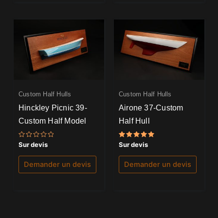
Custom Half Hulls
Custom Half Hulls
Hinckley Picnic 39-
Airone 37-Custom
Custom Half Model
Half Hull
Note
Note
Sur devis
Sur devis
0
5.00
sur
sur 5
5
Demander un devis
Demander un devis