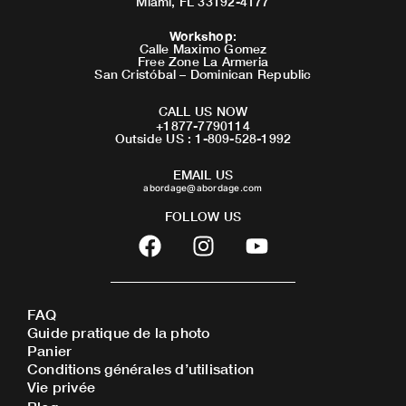
Miami, FL 33192-4177
Workshop
:
Calle Maximo Gomez
Free Zone La Armeria
San Cristóbal – Dominican Republic
CALL US NOW
+1877-7790114
Outside US : 1-809-528-1992
EMAIL US
abordage@abordage.com
FOLLOW US
F
I
Y
a
n
o
c
s
u
e
t
t
FAQ
b
a
u
Guide pratique de la photo
o
g
b
Panier
o
r
e
Conditions générales d’utilisation
Vie privée
k
a