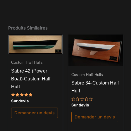
Produits Similaires
Custom Half Hulls
Sabre 42 (Power
Custom Half Hulls
Boat)-Custom Half
Sabre 34-Custom Half
Hull
Hull
Note
Sur devis
5.00
Note
Sur devis
sur 5
0
sur
Demander un devis
5
Demander un devis