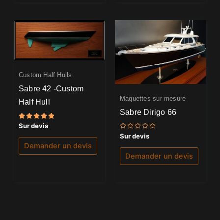
Custom Half Hulls
Sabre 42 -Custom
Maquettes sur mesure
Half Hull
Sabre Dirigo 66
Note
Sur devis
5.00
Note
Sur devis
sur 5
0
Demander un devis
sur
5
Demander un devis