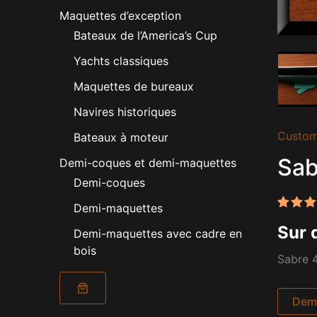
Maquettes d’exception
Bateaux de l’America’s Cup
Yachts classiques
Maquettes de bureaux
Navires historiques
Custom
Bateaux à moteur
Sab
Demi-coques et demi-maquettes
Demi-coques
Demi-maquettes
Noté
1
5
Sur 
sur 5
Demi-maquettes avec cadre en
basé 
bois
notati
Sabre 4
client
Dema