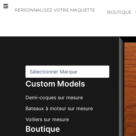
Aller
PERSONNALISEZ VOTRE MAQUETTE
au
BOUTIQUE
contenu
M
a
r
q
u
e
s
Custom Models
Demi-coques sur mesure
Bateaux à moteur sur mesure
Voiliers sur mesure
Boutique