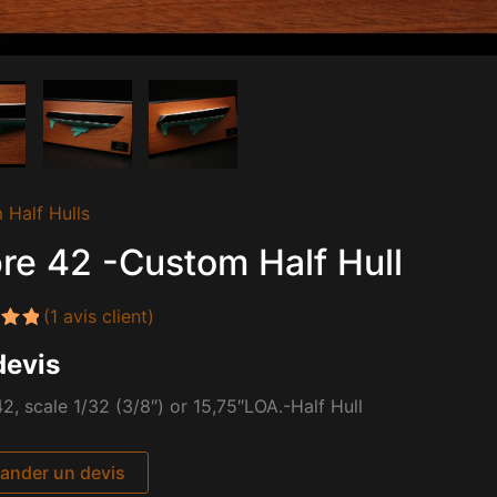
 Half Hulls
re 42 -Custom Half Hull
(
1
avis client)
.00
devis
sur
on
2, scale 1/32 (3/8″) or 15,75″LOA.-Half Hull
nder un devis