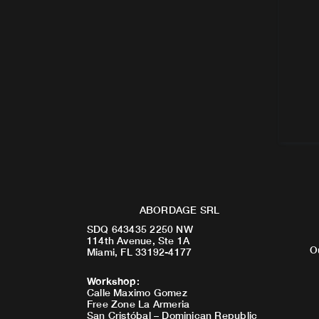
ABORDAGE SRL
SDQ 643435 2250 NW
114th Avenue, Ste 1A
O
Miami, FL 33192-4177
Workshop
:
Calle Maximo Gomez
Free Zone La Armeria
San Cristóbal – Dominican Republic