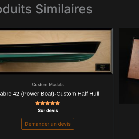
oduits Similaires
Custom Models
abre 42 (Power Boat)-Custom Half Hull
Note
Sur devis
5.00
sur 5
Demander un devis