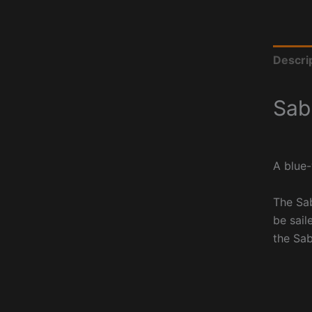
Descri
Sab
A blue-
The Sab
be sail
the Sab