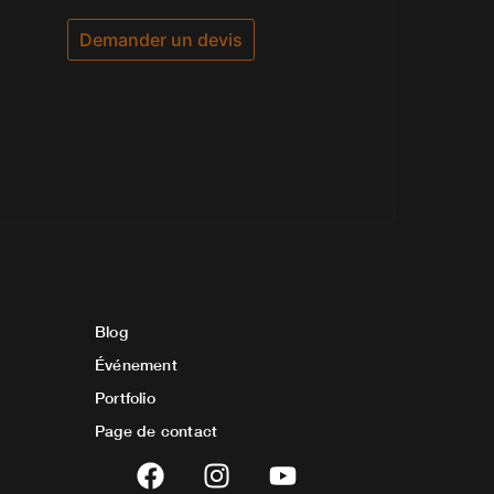
0
sur
5
Demander un devis
Blog
Événement
Portfolio
Page de contact
F
I
Y
a
n
o