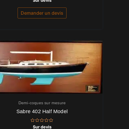
Sur devis
0
sur
5
Demander un devis
Demi-coques sur mesure
Sabre 402 Half Model
Note
Sur devis