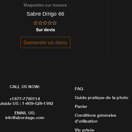
Maquettes sur mesure
Sabre Dirigo 66
Note
Sur devis
0
sur
5
Demander un devis
CALL US NOW:
FAQ
Guide pratique de la photo
+1877-7790114
utside US : 1-809-528-1992
Panier
EMAIL US:
Conditions générales
info@abordage.com
d’utilisation
Vie privée