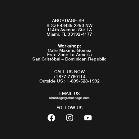
ABORDAGE SRL
SDQ 643435 2250 NW
114th Avenue, Ste 1A
Miami, FL 33192-4177
Workshop
:
Calle Maximo Gomez
Free Zone La Armeria
San Cristóbal – Dominican Republic
CALL US NOW
+1877-7790114
Outside US : 1-809-528-1992
EMAIL US
abordage@abordage.com
FOLLOW US
F
I
Y
a
n
o
c
s
u
e
t
t