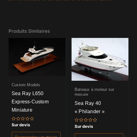
Produits Similaires
Custom Models
Bateaux à moteur sur
Sea Ray L650
mesure
Express-Custom
Sea Ray 40
Miniature
« Philander »
Note
Sur devis
Note
Sur devis
0
0
sur
sur
5
5