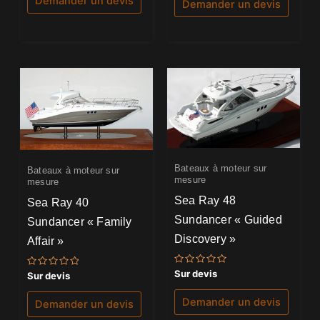
Demander un devis
Demander un devis
Bateaux à moteur sur
Bateaux à moteur sur
mesure
mesure
Sea Ray 48
Sea Ray 40
Sundancer « Guided
Sundancer « Family
Discovery »
Affair »
Note
Sur devis
Note
Sur devis
0
0
sur
sur
5
5
Demander un devis
Demander un devis