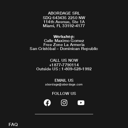
ABORDAGE SRL
SDQ 643435 2250 NW
114th Avenue, Ste 1A
Miami, FL 33192-4177
Workshop
:
Calle Maximo Gomez
Free Zone La Armeria
San Cristóbal – Dominican Republic
CALL US NOW
+1877-7790114
Outside US : 1-809-528-1992
EMAIL US
abordage@abordage.com
FOLLOW US
F
I
Y
a
n
o
c
s
u
e
t
t
FAQ
b
a
u