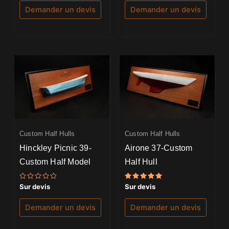
5
5
Demander un devis
Demander un devis
Custom Half Hulls
Custom Half Hulls
Hinckley Picnic 39-
Airone 37-Custom
Custom Half Model
Half Hull
Note
Note
Sur devis
Sur devis
0
5.00
sur
sur 5
5
Demander un devis
Demander un devis