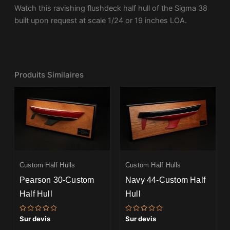
Watch this ravishing flushdeck half hull of the Sigma 38
built upon request at scale 1/24 or 19 inches LOA.
Produits Similaires
Custom Half Hulls
Custom Half Hulls
Pearson 30-Custom
Navy 44-Custom Half
Half Hull
Hull
Note
Note
Sur devis
Sur devis
0
0
sur
sur