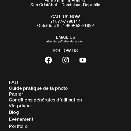
Free Zone La Armeria
San Cristóbal – Dominican Republic
CALL US NOW
+1877-7790114
Outside US : 1-809-528-1992
EMAIL US
abordage@abordage.com
FOLLOW US
F
I
Y
a
n
o
c
s
u
e
t
t
FAQ
b
a
u
Guide pratique de la photo
o
g
b
Panier
o
r
e
Conditions générales d’utilisation
Vie privée
k
a
Blog
m
Événement
Portfolio