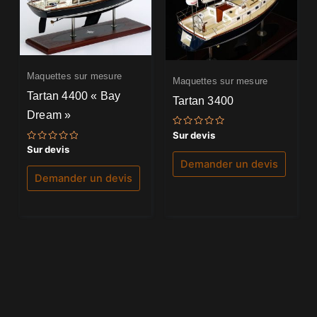
Maquettes sur mesure
Maquettes sur mesure
Tartan 4400 « Bay
Tartan 3400
Dream »
Note
Sur devis
0
Note
Sur devis
sur
0
5
Demander un devis
sur
5
Demander un devis