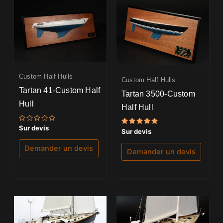
Custom Half Hulls
Custom Half Hulls
Tartan 41-Custom Half
Tartan 3500-Custom
Hull
Half Hull
Note
Sur devis
Note
Sur devis
0
5.00
sur
sur 5
5
Demander un devis
Demander un devis