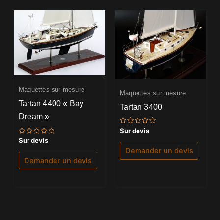
Maquettes sur mesure
Maquettes sur mesure
Tartan 4400 « Bay
Tartan 3400
Dream »
Note
Sur devis
0
Note
Sur devis
sur
0
5
Demander un devis
sur
5
Demander un devis