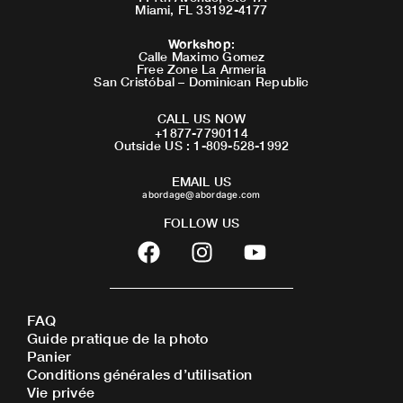
Miami, FL 33192-4177
Workshop
:
Calle Maximo Gomez
Free Zone La Armeria
San Cristóbal – Dominican Republic
CALL US NOW
+1877-7790114
Outside US : 1-809-528-1992
EMAIL US
abordage@abordage.com
FOLLOW US
F
I
Y
a
n
o
c
s
u
e
t
t
FAQ
b
a
u
Guide pratique de la photo
o
g
b
Panier
o
r
e
Conditions générales d’utilisation
Vie privée
k
a