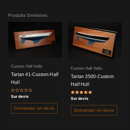
Produits Similaires
Custom Half Hulls
Custom Half Hulls
Tartan 41-Custom Half
Tartan 3500-Custom
Hull
Half Hull
Note
Sur devis
Note
Sur devis
0
5.00
sur
sur 5
5
Demander un devis
Demander un devis