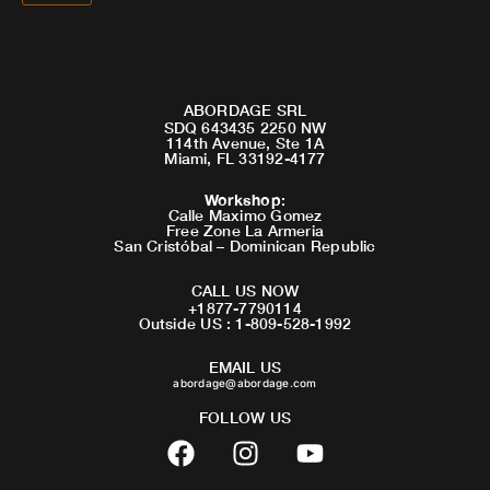
ABORDAGE SRL
SDQ 643435 2250 NW
114th Avenue, Ste 1A
Miami, FL 33192-4177
Workshop
:
Calle Maximo Gomez
Free Zone La Armeria
San Cristóbal – Dominican Republic
CALL US NOW
+1877-7790114
Outside US : 1-809-528-1992
EMAIL US
abordage@abordage.com
FOLLOW US
F
I
Y
a
n
o