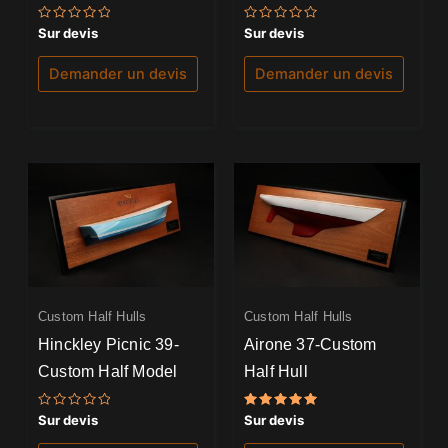
Note
Note
Sur devis
Sur devis
0
0
sur
sur
5
5
Demander un devis
Demander un devis
Custom Half Hulls
Custom Half Hulls
Hinckley Picnic 39-
Airone 37-Custom
Custom Half Model
Half Hull
Note
Note
Sur devis
Sur devis
0
5.00
sur
sur 5