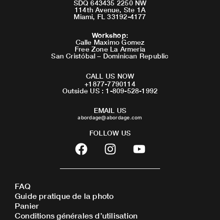
SDQ 643435 2250 NW
114th Avenue, Ste 1A
Miami, FL 33192-4177
Workshop
:
Calle Maximo Gomez
Free Zone La Armeria
San Cristóbal – Dominican Republic
CALL US NOW
+1877-7790114
Outside US : 1-809-528-1992
EMAIL US
abordage@abordage.com
FOLLOW US
F
I
Y
a
n
o
c
s
u
e
t
t
FAQ
b
a
u
Guide pratique de la photo
o
g
b
Panier
o
r
e
Conditions générales d’utilisation