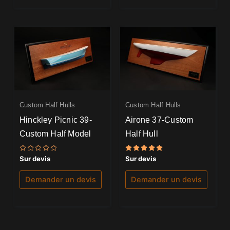
Custom Half Hulls
Custom Half Hulls
Hinckley Picnic 39-
Airone 37-Custom
Custom Half Model
Half Hull
Note
Note
Sur devis
Sur devis
0
5.00
sur
sur 5
5
Demander un devis
Demander un devis