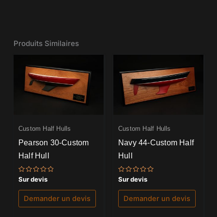
Produits Similaires
Custom Half Hulls
Custom Half Hulls
Pearson 30-Custom
Navy 44-Custom Half
Half Hull
Hull
Note
Note
Sur devis
Sur devis
0
0
sur
sur
5
5
Demander un devis
Demander un devis